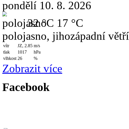
pondělí 10. 8. 2026
32 °C
17 °C
polojasno, jihozápadní větř
vítr
JZ, 2.85
m/s
tlak
1017
hPa
vlhkost
26
%
Zobrazit více
Facebook