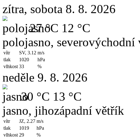
zítra, sobota 8. 8. 2026
27 °C
12 °C
polojasno, severovýchodní 
vítr
SV, 3.12
m/s
tlak
1020
hPa
vlhkost
33
%
neděle 9. 8. 2026
30 °C
13 °C
jasno, jihozápadní větřík
vítr
JZ, 2.27
m/s
tlak
1019
hPa
vlhkost
29
%