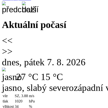
Aktuální počasí
<<
>>
dnes, pátek 7. 8. 2026
27 °C
15 °C
jasno, slabý severozápadní v
vítr
SZ, 3.88
m/s
tlak
1020
hPa
vlhkost
34
%