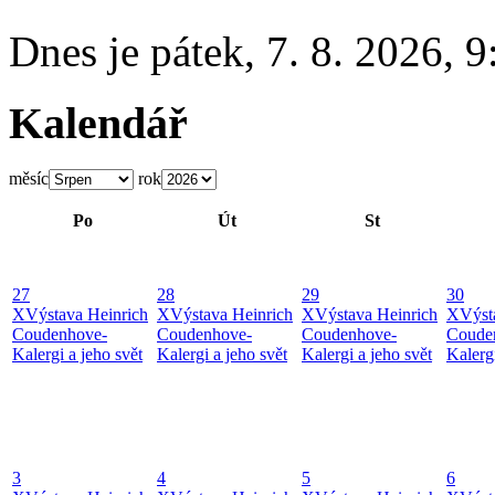
Dnes je
pátek
,
7. 8. 2026
,
9
Kalendář
měsíc
rok
Po
Út
St
27
28
29
30
X
Výstava Heinrich
X
Výstava Heinrich
X
Výstava Heinrich
X
Výst
Coudenhove-
Coudenhove-
Coudenhove-
Coude
Kalergi a jeho svět
Kalergi a jeho svět
Kalergi a jeho svět
Kalergi
3
4
5
6