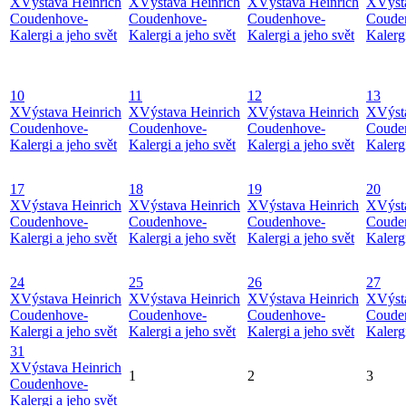
X
Výstava Heinrich
X
Výstava Heinrich
X
Výstava Heinrich
X
Výst
Coudenhove-
Coudenhove-
Coudenhove-
Coude
Kalergi a jeho svět
Kalergi a jeho svět
Kalergi a jeho svět
Kalergi
10
11
12
13
X
Výstava Heinrich
X
Výstava Heinrich
X
Výstava Heinrich
X
Výst
Coudenhove-
Coudenhove-
Coudenhove-
Coude
Kalergi a jeho svět
Kalergi a jeho svět
Kalergi a jeho svět
Kalergi
17
18
19
20
X
Výstava Heinrich
X
Výstava Heinrich
X
Výstava Heinrich
X
Výst
Coudenhove-
Coudenhove-
Coudenhove-
Coude
Kalergi a jeho svět
Kalergi a jeho svět
Kalergi a jeho svět
Kalergi
24
25
26
27
X
Výstava Heinrich
X
Výstava Heinrich
X
Výstava Heinrich
X
Výst
Coudenhove-
Coudenhove-
Coudenhove-
Coude
Kalergi a jeho svět
Kalergi a jeho svět
Kalergi a jeho svět
Kalergi
31
X
Výstava Heinrich
1
2
3
Coudenhove-
Kalergi a jeho svět