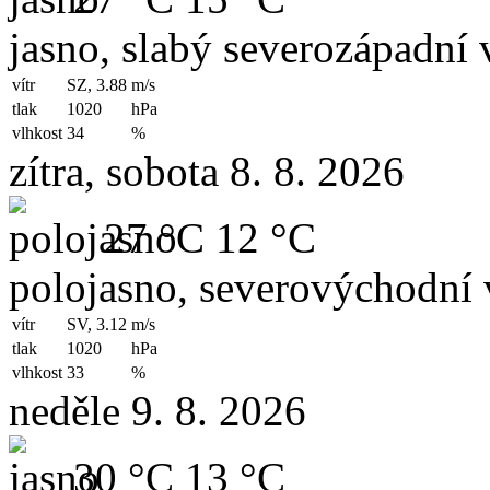
jasno, slabý severozápadní v
vítr
SZ, 3.88
m/s
tlak
1020
hPa
vlhkost
34
%
zítra, sobota 8. 8. 2026
27 °C
12 °C
polojasno, severovýchodní 
vítr
SV, 3.12
m/s
tlak
1020
hPa
vlhkost
33
%
neděle 9. 8. 2026
30 °C
13 °C