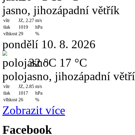
jasno, jihozápadní větřík
vítr
JZ, 2.27
m/s
tlak
1019
hPa
vlhkost
29
%
pondělí 10. 8. 2026
32 °C
17 °C
polojasno, jihozápadní větř
vítr
JZ, 2.85
m/s
tlak
1017
hPa
vlhkost
26
%
Zobrazit více
Facebook