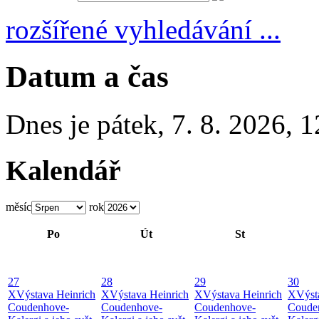
rozšířené vyhledávání ...
Datum a čas
Dnes je
pátek
,
7. 8. 2026
,
1
Kalendář
měsíc
rok
Po
Út
St
27
28
29
30
X
Výstava Heinrich
X
Výstava Heinrich
X
Výstava Heinrich
X
Výst
Coudenhove-
Coudenhove-
Coudenhove-
Coude