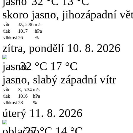
32 °C
13 °C
skoro jasno, jihozápadní vět
vítr
JZ, 2.96
m/s
tlak
1017
hPa
vlhkost
26
%
zítra, pondělí 10. 8. 2026
32 °C
17 °C
jasno, slabý západní vítr
vítr
Z, 5.34
m/s
tlak
1016
hPa
vlhkost
28
%
úterý 11. 8. 2026
27 °C
14 °C