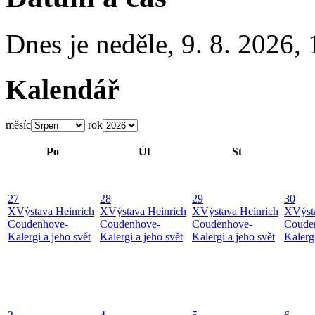
Dnes je
neděle
,
9. 8. 2026
,
Kalendář
měsíc
rok
Po
Út
St
27
28
29
30
X
Výstava Heinrich
X
Výstava Heinrich
X
Výstava Heinrich
X
Výst
Coudenhove-
Coudenhove-
Coudenhove-
Coude
Kalergi a jeho svět
Kalergi a jeho svět
Kalergi a jeho svět
Kalergi