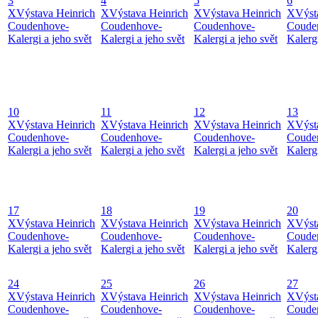
3
4
5
6
X
Výstava Heinrich
X
Výstava Heinrich
X
Výstava Heinrich
X
Výst
Coudenhove-
Coudenhove-
Coudenhove-
Coude
Kalergi a jeho svět
Kalergi a jeho svět
Kalergi a jeho svět
Kalergi
10
11
12
13
X
Výstava Heinrich
X
Výstava Heinrich
X
Výstava Heinrich
X
Výst
Coudenhove-
Coudenhove-
Coudenhove-
Coude
Kalergi a jeho svět
Kalergi a jeho svět
Kalergi a jeho svět
Kalergi
17
18
19
20
X
Výstava Heinrich
X
Výstava Heinrich
X
Výstava Heinrich
X
Výst
Coudenhove-
Coudenhove-
Coudenhove-
Coude
Kalergi a jeho svět
Kalergi a jeho svět
Kalergi a jeho svět
Kalergi
24
25
26
27
X
Výstava Heinrich
X
Výstava Heinrich
X
Výstava Heinrich
X
Výst
Coudenhove-
Coudenhove-
Coudenhove-
Coude