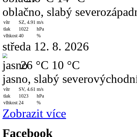
oblačno, slabý severozápadn
vítr
SZ, 4.91
m/s
tlak
1022
hPa
vlhkost
40
%
středa 12. 8. 2026
26 °C
10 °C
jasno, slabý severovýchodní
vítr
SV, 4.61
m/s
tlak
1023
hPa
vlhkost
24
%
Zobrazit více
Facebook