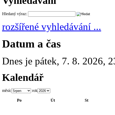
Vyhledávání
Hledaný výraz:
rozšířené vyhledávání ...
Datum a čas
Dnes je
pátek
,
7. 8. 2026
,
2
Kalendář
měsíc
rok
Po
Út
St