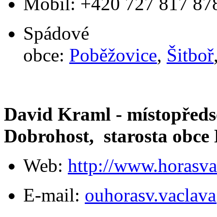
Mobil: +420 727 817 87
Spádové
obce:
Poběžovice
,
Šitboř
David Kraml - místopředs
Dobrohost,
starosta obce
Web:
http://www.horasva
E-mail:
ouhorasv.vaclav