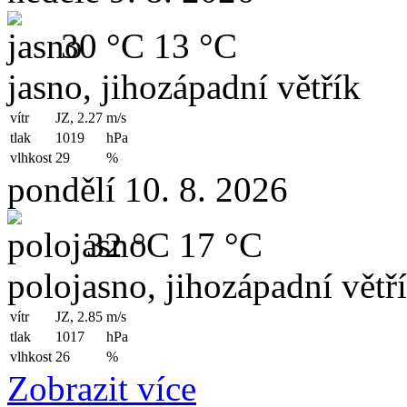
30 °C
13 °C
jasno, jihozápadní větřík
vítr
JZ, 2.27
m/s
tlak
1019
hPa
vlhkost
29
%
pondělí 10. 8. 2026
32 °C
17 °C
polojasno, jihozápadní větř
vítr
JZ, 2.85
m/s
tlak
1017
hPa
vlhkost
26
%
Zobrazit více