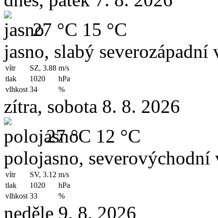
27 °C
15 °C
jasno, slabý severozápadní v
vítr
SZ, 3.88
m/s
tlak
1020
hPa
vlhkost
34
%
zítra, sobota 8. 8. 2026
27 °C
12 °C
polojasno, severovýchodní 
vítr
SV, 3.12
m/s
tlak
1020
hPa
vlhkost
33
%
neděle 9. 8. 2026