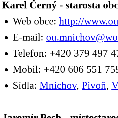
Karel Černý - starosta o
Web obce:
http://www.ou
E-mail:
ou.mnichov@wor
Telefon: +420 379 497 4
Mobil: +420 606 551 75
Sídla:
Mnichov
,
Pivoň
,
V
Jaromír Pech - místostar