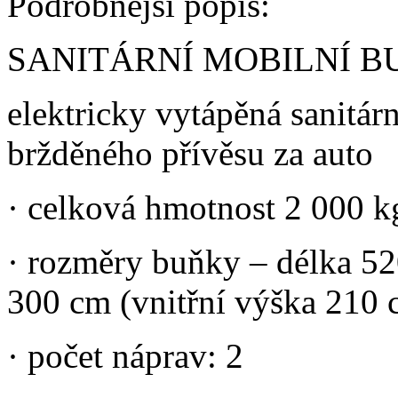
Podrobnější popis:
SANITÁRNÍ MOBILNÍ BUŇ
elektricky vytápěná sanitár
bržděného přívěsu za auto
· celková hmotnost 2 000 k
· rozměry buňky – délka 52
300 cm (vnitřní výška 210 
· počet náprav: 2