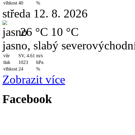
vlhkost
40
%
středa 12. 8. 2026
26 °C
10 °C
jasno, slabý severovýchodní
vítr
SV, 4.61
m/s
tlak
1023
hPa
vlhkost
24
%
Zobrazit více
Facebook