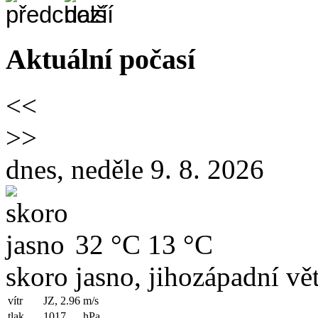
Aktuální počasí
<<
>>
dnes, neděle 9. 8. 2026
32 °C
13 °C
skoro jasno, jihozápadní vět
vítr
JZ, 2.96
m/s
tlak
1017
hPa