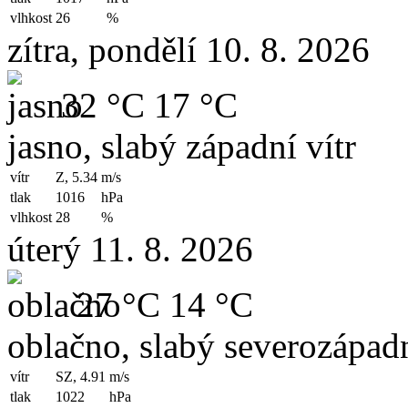
vlhkost
26
%
zítra, pondělí 10. 8. 2026
32 °C
17 °C
jasno, slabý západní vítr
vítr
Z, 5.34
m/s
tlak
1016
hPa
vlhkost
28
%
úterý 11. 8. 2026
27 °C
14 °C
oblačno, slabý severozápadn
vítr
SZ, 4.91
m/s
tlak
1022
hPa