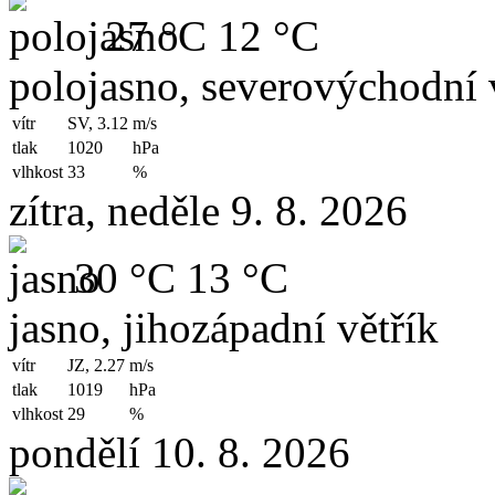
27 °C
12 °C
polojasno, severovýchodní 
vítr
SV, 3.12
m/s
tlak
1020
hPa
vlhkost
33
%
zítra, neděle 9. 8. 2026
30 °C
13 °C
jasno, jihozápadní větřík
vítr
JZ, 2.27
m/s
tlak
1019
hPa
vlhkost
29
%
pondělí 10. 8. 2026