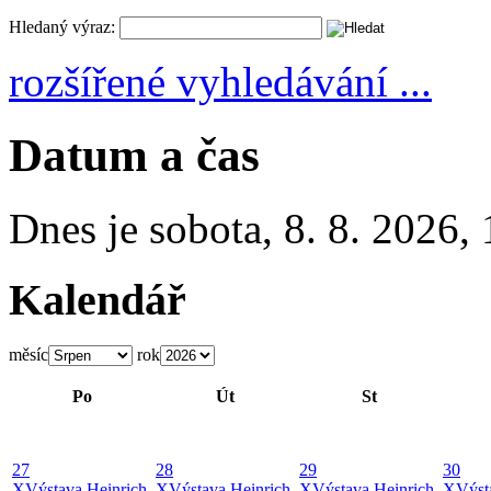
Hledaný výraz:
rozšířené vyhledávání ...
Datum a čas
Dnes je
sobota
,
8. 8. 2026
,
Kalendář
měsíc
rok
Po
Út
St
27
28
29
30
X
Výstava Heinrich
X
Výstava Heinrich
X
Výstava Heinrich
X
Výst