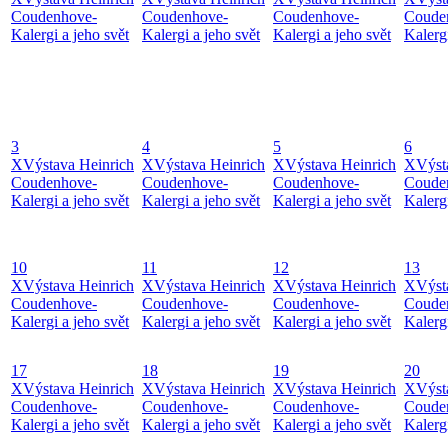
Coudenhove-
Coudenhove-
Coudenhove-
Coude
Kalergi a jeho svět
Kalergi a jeho svět
Kalergi a jeho svět
Kalergi
3
4
5
6
X
Výstava Heinrich
X
Výstava Heinrich
X
Výstava Heinrich
X
Výst
Coudenhove-
Coudenhove-
Coudenhove-
Coude
Kalergi a jeho svět
Kalergi a jeho svět
Kalergi a jeho svět
Kalergi
10
11
12
13
X
Výstava Heinrich
X
Výstava Heinrich
X
Výstava Heinrich
X
Výst
Coudenhove-
Coudenhove-
Coudenhove-
Coude
Kalergi a jeho svět
Kalergi a jeho svět
Kalergi a jeho svět
Kalergi
17
18
19
20
X
Výstava Heinrich
X
Výstava Heinrich
X
Výstava Heinrich
X
Výst
Coudenhove-
Coudenhove-
Coudenhove-
Coude
Kalergi a jeho svět
Kalergi a jeho svět
Kalergi a jeho svět
Kalergi