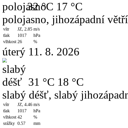
32 °C
17 °C
polojasno, jihozápadní větř
vítr
JZ, 2.85
m/s
tlak
1017
hPa
vlhkost
26
%
úterý 11. 8. 2026
31 °C
18 °C
slabý déšť, slabý jihozápadn
vítr
JZ, 4.46
m/s
tlak
1017
hPa
vlhkost
42
%
srážky
0.57
mm