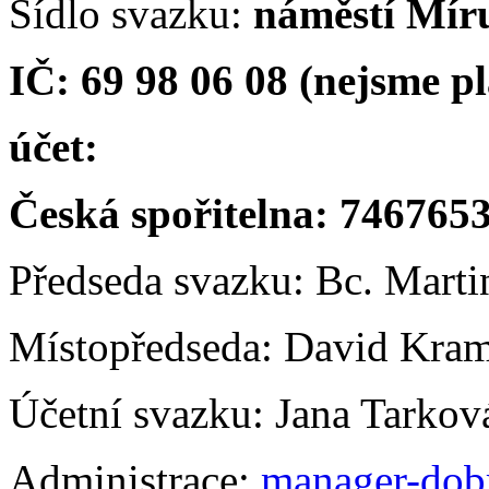
Sídlo svazku:
náměstí Míru
IČ: 69 98 06 08 (nejsme p
účet:
Česká spořitelna: 746765
Předseda svazku: Bc. Mart
Místopředseda: David Kram
Účetní svazku: Jana Tarkov
Administrace:
manager-dob