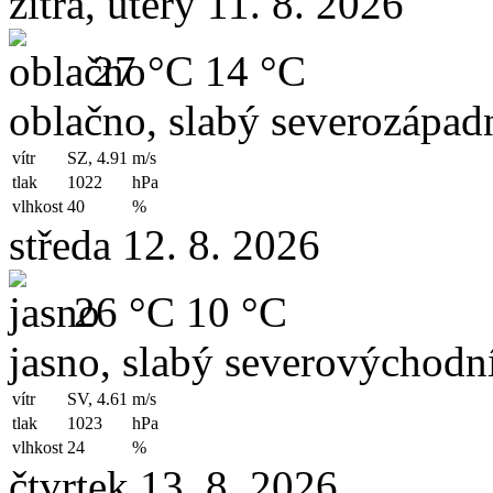
zítra, úterý 11. 8. 2026
27 °C
14 °C
oblačno, slabý severozápadn
vítr
SZ, 4.91
m/s
tlak
1022
hPa
vlhkost
40
%
středa 12. 8. 2026
26 °C
10 °C
jasno, slabý severovýchodní
vítr
SV, 4.61
m/s
tlak
1023
hPa
vlhkost
24
%
čtvrtek 13. 8. 2026