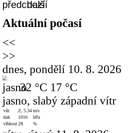
Aktuální počasí
<<
>>
dnes, pondělí 10. 8. 2026
32 °C
17 °C
jasno, slabý západní vítr
vítr
Z, 5.34
m/s
tlak
1016
hPa
vlhkost
28
%