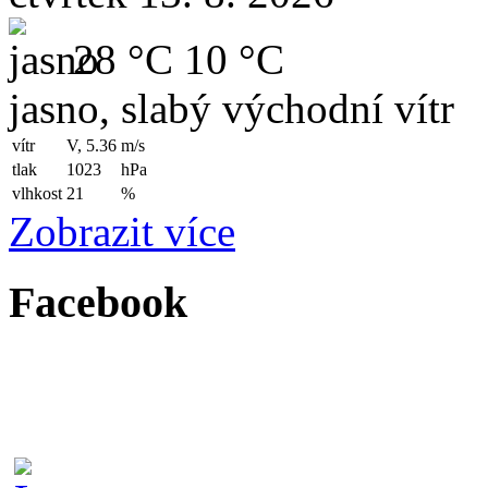
28 °C
10 °C
jasno, slabý východní vítr
vítr
V, 5.36
m/s
tlak
1023
hPa
vlhkost
21
%
Zobrazit více
Facebook