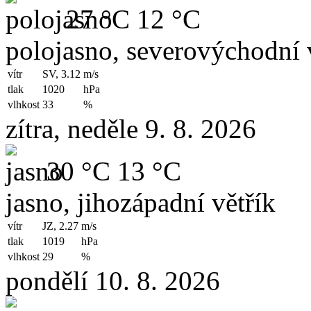
27 °C
12 °C
polojasno, severovýchodní 
vítr
SV, 3.12
m/s
tlak
1020
hPa
vlhkost
33
%
zítra, neděle 9. 8. 2026
30 °C
13 °C
jasno, jihozápadní větřík
vítr
JZ, 2.27
m/s
tlak
1019
hPa
vlhkost
29
%
pondělí 10. 8. 2026