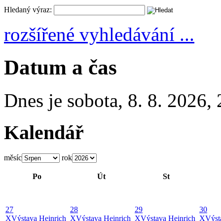
Hledaný výraz:
rozšířené vyhledávání ...
Datum a čas
Dnes je
sobota
,
8. 8. 2026
,
Kalendář
měsíc
rok
Po
Út
St
27
28
29
30
X
Výstava Heinrich
X
Výstava Heinrich
X
Výstava Heinrich
X
Výst