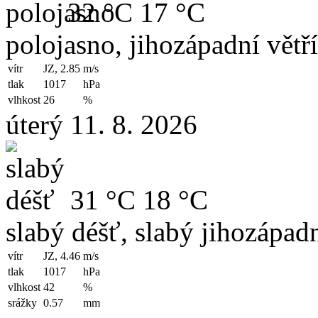
32 °C
17 °C
polojasno, jihozápadní větř
vítr
JZ, 2.85
m/s
tlak
1017
hPa
vlhkost
26
%
úterý 11. 8. 2026
31 °C
18 °C
slabý déšť, slabý jihozápadn
vítr
JZ, 4.46
m/s
tlak
1017
hPa
vlhkost
42
%
srážky
0.57
mm