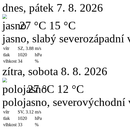
dnes, pátek 7. 8. 2026
27 °C
15 °C
jasno, slabý severozápadní v
vítr
SZ, 3.88
m/s
tlak
1020
hPa
vlhkost
34
%
zítra, sobota 8. 8. 2026
27 °C
12 °C
polojasno, severovýchodní 
vítr
SV, 3.12
m/s
tlak
1020
hPa
vlhkost
33
%