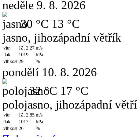
neděle 9. 8. 2026
30 °C
13 °C
jasno, jihozápadní větřík
vítr
JZ, 2.27
m/s
tlak
1019
hPa
vlhkost
29
%
pondělí 10. 8. 2026
32 °C
17 °C
polojasno, jihozápadní větř
vítr
JZ, 2.85
m/s
tlak
1017
hPa
vlhkost
26
%