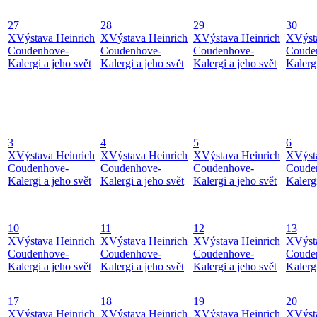
27
28
29
30
X
Výstava Heinrich
X
Výstava Heinrich
X
Výstava Heinrich
X
Výst
Coudenhove-
Coudenhove-
Coudenhove-
Coude
Kalergi a jeho svět
Kalergi a jeho svět
Kalergi a jeho svět
Kalergi
3
4
5
6
X
Výstava Heinrich
X
Výstava Heinrich
X
Výstava Heinrich
X
Výst
Coudenhove-
Coudenhove-
Coudenhove-
Coude
Kalergi a jeho svět
Kalergi a jeho svět
Kalergi a jeho svět
Kalergi
10
11
12
13
X
Výstava Heinrich
X
Výstava Heinrich
X
Výstava Heinrich
X
Výst
Coudenhove-
Coudenhove-
Coudenhove-
Coude
Kalergi a jeho svět
Kalergi a jeho svět
Kalergi a jeho svět
Kalergi
17
18
19
20
X
Výstava Heinrich
X
Výstava Heinrich
X
Výstava Heinrich
X
Výst