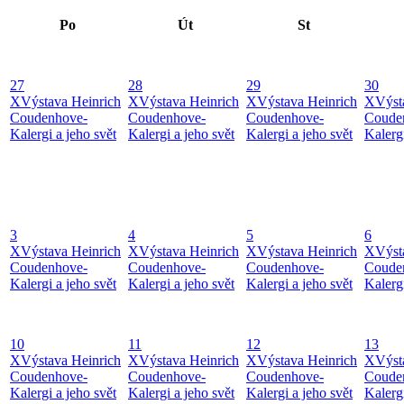
Po
Út
St
27
28
29
30
X
Výstava Heinrich
X
Výstava Heinrich
X
Výstava Heinrich
X
Výst
Coudenhove-
Coudenhove-
Coudenhove-
Coude
Kalergi a jeho svět
Kalergi a jeho svět
Kalergi a jeho svět
Kalergi
3
4
5
6
X
Výstava Heinrich
X
Výstava Heinrich
X
Výstava Heinrich
X
Výst
Coudenhove-
Coudenhove-
Coudenhove-
Coude
Kalergi a jeho svět
Kalergi a jeho svět
Kalergi a jeho svět
Kalergi
10
11
12
13
X
Výstava Heinrich
X
Výstava Heinrich
X
Výstava Heinrich
X
Výst
Coudenhove-
Coudenhove-
Coudenhove-
Coude
Kalergi a jeho svět
Kalergi a jeho svět
Kalergi a jeho svět
Kalergi