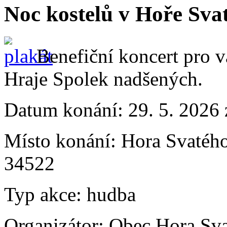
Noc kostelů v Hoře Sva
Benefiční koncert pro v
Hraje Spolek nadšených.
Datum konání:
29. 5. 2026 
Místo konání:
Hora Svatého
34522
Typ akce:
hudba
Organizátor:
Obec Hora Sva