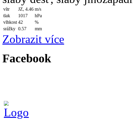
vítr
JZ, 4.46
m/s
tlak
1017
hPa
vlhkost
42
%
srážky
0.57
mm
Zobrazit více
Facebook