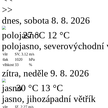
>>
dnes, sobota 8. 8. 2026
27 °C
12 °C
polojasno, severovýchodní 
vítr
SV, 3.12
m/s
tlak
1020
hPa
vlhkost
33
%
zítra, neděle 9. 8. 2026
30 °C
13 °C
jasno, jihozápadní větřík
vítr
JZ, 2.27
m/s