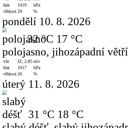
tlak
1019
hPa
vlhkost
29
%
pondělí 10. 8. 2026
32 °C
17 °C
polojasno, jihozápadní větř
vítr
JZ, 2.85
m/s
tlak
1017
hPa
vlhkost
26
%
úterý 11. 8. 2026
31 °C
18 °C
slabý déšť, slabý jihozápadn