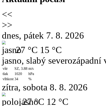
<<
>>
dnes, pátek 7. 8. 2026
27 °C
15 °C
jasno, slabý severozápadní v
vítr
SZ, 3.88
m/s
tlak
1020
hPa
vlhkost
34
%
zítra, sobota 8. 8. 2026
27 °C
12 °C