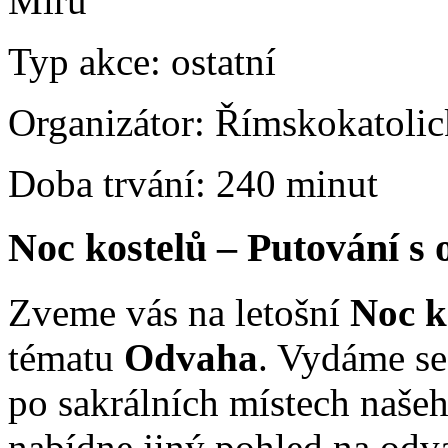
Míru
Typ akce:
ostatní
Organizátor:
Římskokatolic
Doba trvání:
240 minut
Noc kostelů – Putování s
Zveme vás na letošní
Noc k
tématu
Odvaha
. Vydáme se
po sakrálních místech naše
nabídne jiný pohled na odva