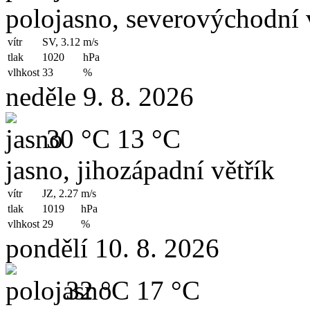
polojasno, severovýchodní 
vítr
SV, 3.12
m/s
tlak
1020
hPa
vlhkost
33
%
neděle 9. 8. 2026
30 °C
13 °C
jasno, jihozápadní větřík
vítr
JZ, 2.27
m/s
tlak
1019
hPa
vlhkost
29
%
pondělí 10. 8. 2026
32 °C
17 °C