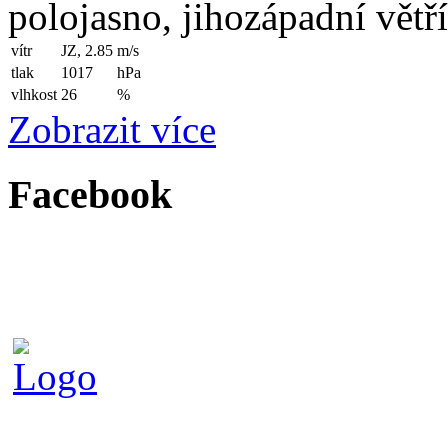
polojasno, jihozápadní větř
vítr
JZ, 2.85
m/s
tlak
1017
hPa
vlhkost
26
%
Zobrazit více
Facebook