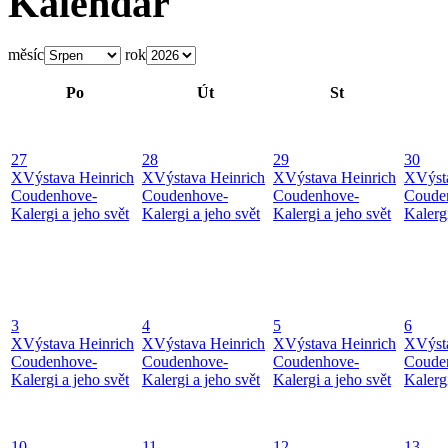
Kalendář
měsíc
rok
Po
Út
St
27
28
29
30
X
Výstava Heinrich
X
Výstava Heinrich
X
Výstava Heinrich
X
Výst
Coudenhove-
Coudenhove-
Coudenhove-
Coude
Kalergi a jeho svět
Kalergi a jeho svět
Kalergi a jeho svět
Kalergi
3
4
5
6
X
Výstava Heinrich
X
Výstava Heinrich
X
Výstava Heinrich
X
Výst
Coudenhove-
Coudenhove-
Coudenhove-
Coude
Kalergi a jeho svět
Kalergi a jeho svět
Kalergi a jeho svět
Kalergi
10
11
12
13