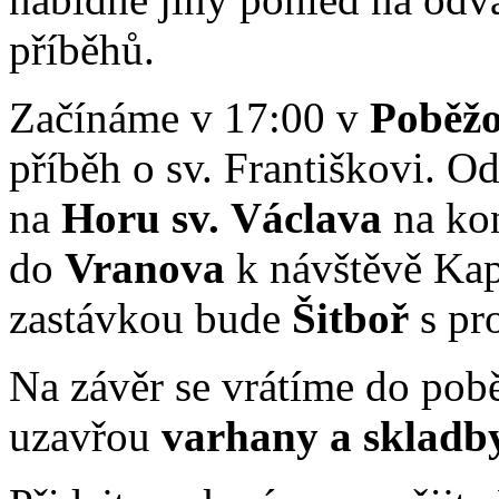
příběhů.
Začínáme v 17:00 v
Poběžo
příběh o sv. Františkovi. 
na
Horu sv. Václava
na kon
do
Vranova
k návštěvě Kap
zastávkou bude
Šitboř
s pro
Na závěr se vrátíme do pob
uzavřou
varhany a skladb