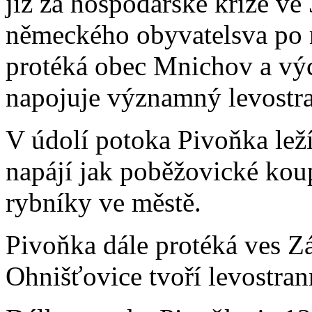
již za hospodářské krize ve 
německého obyvatelsva po 
protéká obec Mnichov a vý
napojuje významný levostr
V údolí potoka Pivoňka lež
napájí jak poběžovické koup
rybníky ve městě.
Pivoňka dále protéká ves Z
Ohnišťovice tvoří levostra