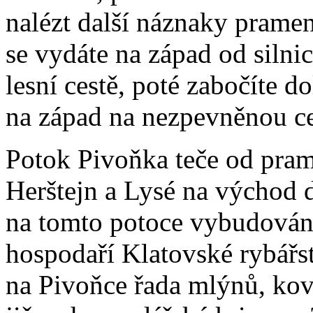
nalézt další náznaky prame
se vydáte na západ od siln
lesní cestě, poté zabočíte d
na západ na nezpevněnou ces
Potok Pivoňka teče od pram
Herštejn a Lysé na východ d
na tomto potoce vybudována
hospodaří Klatovské rybářst
na Pivoňce řada mlýnů, ková