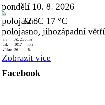
pondělí 10. 8. 2026
32 °C
17 °C
polojasno, jihozápadní větř
vítr
JZ, 2.85
m/s
tlak
1017
hPa
vlhkost
26
%
Zobrazit více
Facebook