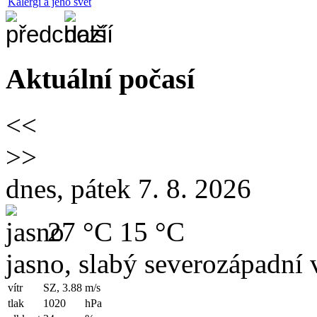
Kalergi a jeho svět
Aktuální počasí
<<
>>
dnes, pátek 7. 8. 2026
27 °C
15 °C
jasno, slabý severozápadní v
vítr
SZ, 3.88
m/s
tlak
1020
hPa