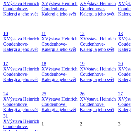
X
Výstava Heinrich
X
Výstava Heinrich
X
Výstava Heinrich
X
Výst
Coudenhove-
Coudenhove-
Coudenhove-
Coude
Kalergi a jeho svět
Kalergi a jeho svět
Kalergi a jeho svět
Kalergi
10
11
12
13
X
Výstava Heinrich
X
Výstava Heinrich
X
Výstava Heinrich
X
Výst
Coudenhove-
Coudenhove-
Coudenhove-
Coude
Kalergi a jeho svět
Kalergi a jeho svět
Kalergi a jeho svět
Kalergi
17
18
19
20
X
Výstava Heinrich
X
Výstava Heinrich
X
Výstava Heinrich
X
Výst
Coudenhove-
Coudenhove-
Coudenhove-
Coude
Kalergi a jeho svět
Kalergi a jeho svět
Kalergi a jeho svět
Kalergi
24
25
26
27
X
Výstava Heinrich
X
Výstava Heinrich
X
Výstava Heinrich
X
Výst
Coudenhove-
Coudenhove-
Coudenhove-
Coude
Kalergi a jeho svět
Kalergi a jeho svět
Kalergi a jeho svět
Kalergi
31
X
Výstava Heinrich
1
2
3
Coudenhove-