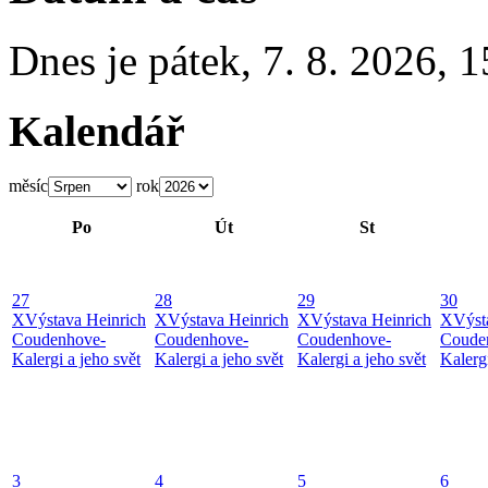
Dnes je
pátek
,
7. 8. 2026
,
1
Kalendář
měsíc
rok
Po
Út
St
27
28
29
30
X
Výstava Heinrich
X
Výstava Heinrich
X
Výstava Heinrich
X
Výst
Coudenhove-
Coudenhove-
Coudenhove-
Coude
Kalergi a jeho svět
Kalergi a jeho svět
Kalergi a jeho svět
Kalergi
3
4
5
6