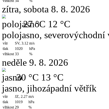
vlhkost
34
%
zítra, sobota 8. 8. 2026
27 °C
12 °C
polojasno, severovýchodní 
vítr
SV, 3.12
m/s
tlak
1020
hPa
vlhkost
33
%
neděle 9. 8. 2026
30 °C
13 °C
jasno, jihozápadní větřík
vítr
JZ, 2.27
m/s
tlak
1019
hPa
vlhkost
29
%