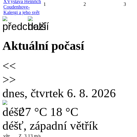
X
Výstava Heinrich
1
2
3
Coudenhove-
Kalergi a jeho svět
Aktuální počasí
<<
>>
dnes, čtvrtek 6. 8. 2026
27 °C
18 °C
déšť, západní větřík
vítr
Z, 3.13
m/s