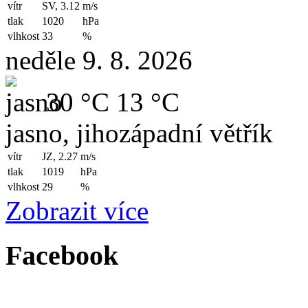
vítr
SV, 3.12
m/s
tlak
1020
hPa
vlhkost
33
%
neděle 9. 8. 2026
30 °C
13 °C
jasno, jihozápadní větřík
vítr
JZ, 2.27
m/s
tlak
1019
hPa
vlhkost
29
%
Zobrazit více
Facebook