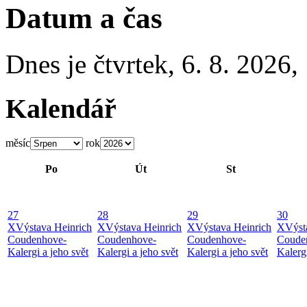
Datum a čas
Dnes je
čtvrtek
,
6. 8. 2026
,
Kalendář
měsíc
rok
Po
Út
St
27
28
29
30
X
Výstava Heinrich
X
Výstava Heinrich
X
Výstava Heinrich
X
Výst
Coudenhove-
Coudenhove-
Coudenhove-
Coude
Kalergi a jeho svět
Kalergi a jeho svět
Kalergi a jeho svět
Kalergi