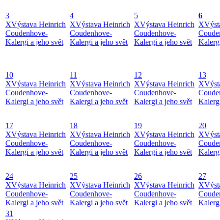
3
4
5
6
X
Výstava Heinrich
X
Výstava Heinrich
X
Výstava Heinrich
X
Výst
Coudenhove-
Coudenhove-
Coudenhove-
Coude
Kalergi a jeho svět
Kalergi a jeho svět
Kalergi a jeho svět
Kalergi
10
11
12
13
X
Výstava Heinrich
X
Výstava Heinrich
X
Výstava Heinrich
X
Výst
Coudenhove-
Coudenhove-
Coudenhove-
Coude
Kalergi a jeho svět
Kalergi a jeho svět
Kalergi a jeho svět
Kalergi
17
18
19
20
X
Výstava Heinrich
X
Výstava Heinrich
X
Výstava Heinrich
X
Výst
Coudenhove-
Coudenhove-
Coudenhove-
Coude
Kalergi a jeho svět
Kalergi a jeho svět
Kalergi a jeho svět
Kalergi
24
25
26
27
X
Výstava Heinrich
X
Výstava Heinrich
X
Výstava Heinrich
X
Výst
Coudenhove-
Coudenhove-
Coudenhove-
Coude
Kalergi a jeho svět
Kalergi a jeho svět
Kalergi a jeho svět
Kalergi
31