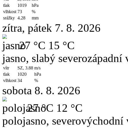
tlak
1019
hPa
vlhkost
73
%
srážky
4.28
mm
zítra, pátek 7. 8. 2026
27 °C
15 °C
jasno, slabý severozápadní v
vítr
SZ, 3.88
m/s
tlak
1020
hPa
vlhkost
34
%
sobota 8. 8. 2026
27 °C
12 °C
polojasno, severovýchodní 