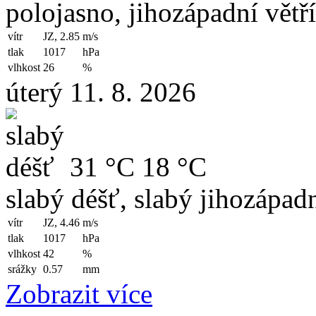
polojasno, jihozápadní větř
vítr
JZ, 2.85
m/s
tlak
1017
hPa
vlhkost
26
%
úterý 11. 8. 2026
31 °C
18 °C
slabý déšť, slabý jihozápadn
vítr
JZ, 4.46
m/s
tlak
1017
hPa
vlhkost
42
%
srážky
0.57
mm
Zobrazit více