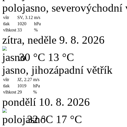
polojasno, severovýchodní 
vítr
SV, 3.12
m/s
tlak
1020
hPa
vlhkost
33
%
zítra, neděle 9. 8. 2026
30 °C
13 °C
jasno, jihozápadní větřík
vítr
JZ, 2.27
m/s
tlak
1019
hPa
vlhkost
29
%
pondělí 10. 8. 2026
32 °C
17 °C