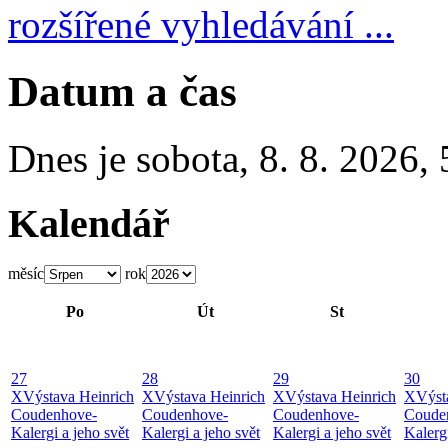
rozšířené vyhledávání ...
Datum a čas
Dnes je
sobota
,
8. 8. 2026
,
Kalendář
měsíc
rok
Po
Út
St
27
28
29
30
X
Výstava Heinrich
X
Výstava Heinrich
X
Výstava Heinrich
X
Výst
Coudenhove-
Coudenhove-
Coudenhove-
Coude
Kalergi a jeho svět
Kalergi a jeho svět
Kalergi a jeho svět
Kalergi