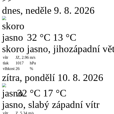
dnes, neděle 9. 8. 2026
32 °C
13 °C
skoro jasno, jihozápadní vět
vítr
JZ, 2.96
m/s
tlak
1017
hPa
vlhkost
26
%
zítra, pondělí 10. 8. 2026
32 °C
17 °C
jasno, slabý západní vítr
vítr
Z, 5.34
m/s