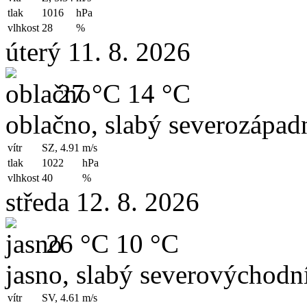
tlak
1016
hPa
vlhkost
28
%
úterý 11. 8. 2026
27 °C
14 °C
oblačno, slabý severozápadn
vítr
SZ, 4.91
m/s
tlak
1022
hPa
vlhkost
40
%
středa 12. 8. 2026
26 °C
10 °C
jasno, slabý severovýchodní
vítr
SV, 4.61
m/s