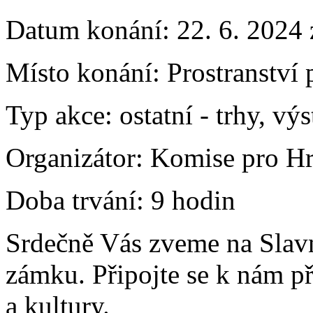
Datum konání:
22. 6. 2024 
Místo konání:
Prostranství
Typ akce:
ostatní
-
trhy, výs
Organizátor:
Komise pro Hr
Doba trvání:
9 hodin
Srdečně Vás zveme na Slavn
zámku. Připojte se k nám při
a kultury.