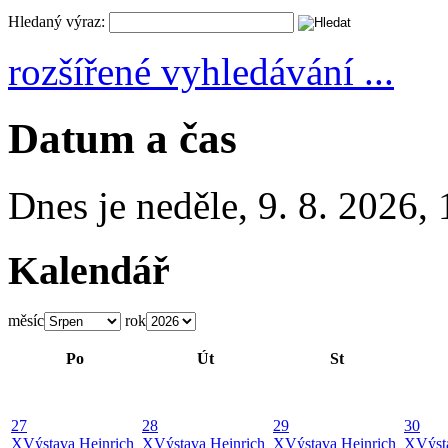
Hledaný výraz:
rozšířené vyhledávání ...
Datum a čas
Dnes je
neděle
,
9. 8. 2026
,
Kalendář
měsíc
rok
Po
Út
St
27
28
29
30
X
Výstava Heinrich
X
Výstava Heinrich
X
Výstava Heinrich
X
Výst