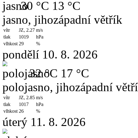
30 °C
13 °C
jasno, jihozápadní větřík
vítr
JZ, 2.27
m/s
tlak
1019
hPa
vlhkost
29
%
pondělí 10. 8. 2026
32 °C
17 °C
polojasno, jihozápadní větř
vítr
JZ, 2.85
m/s
tlak
1017
hPa
vlhkost
26
%
úterý 11. 8. 2026