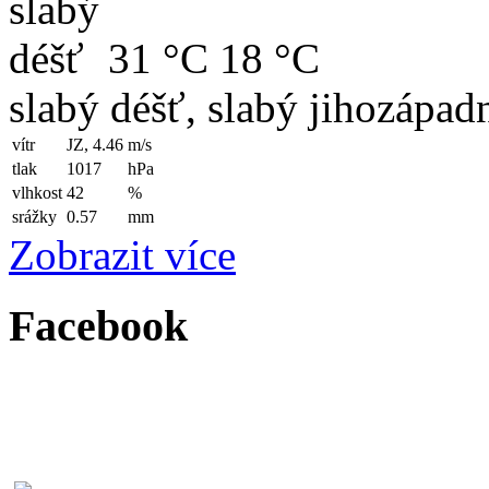
31 °C
18 °C
slabý déšť, slabý jihozápadn
vítr
JZ, 4.46
m/s
tlak
1017
hPa
vlhkost
42
%
srážky
0.57
mm
Zobrazit více
Facebook