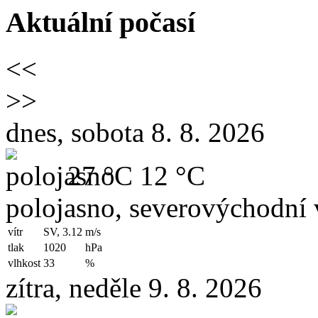
Aktuální počasí
<<
>>
dnes, sobota 8. 8. 2026
27 °C
12 °C
polojasno, severovýchodní 
vítr
SV, 3.12
m/s
tlak
1020
hPa
vlhkost
33
%
zítra, neděle 9. 8. 2026