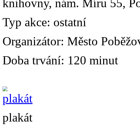
knihovny, nám. Míru 55, P
Typ akce:
ostatní
Organizátor:
Město Poběžo
Doba trvání:
120 minut
plakát