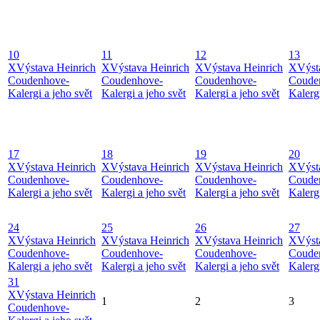
10
11
12
13
X
Výstava Heinrich
X
Výstava Heinrich
X
Výstava Heinrich
X
Výst
Coudenhove-
Coudenhove-
Coudenhove-
Coude
Kalergi a jeho svět
Kalergi a jeho svět
Kalergi a jeho svět
Kalergi
17
18
19
20
X
Výstava Heinrich
X
Výstava Heinrich
X
Výstava Heinrich
X
Výst
Coudenhove-
Coudenhove-
Coudenhove-
Coude
Kalergi a jeho svět
Kalergi a jeho svět
Kalergi a jeho svět
Kalergi
24
25
26
27
X
Výstava Heinrich
X
Výstava Heinrich
X
Výstava Heinrich
X
Výst
Coudenhove-
Coudenhove-
Coudenhove-
Coude
Kalergi a jeho svět
Kalergi a jeho svět
Kalergi a jeho svět
Kalergi
31
X
Výstava Heinrich
1
2
3
Coudenhove-