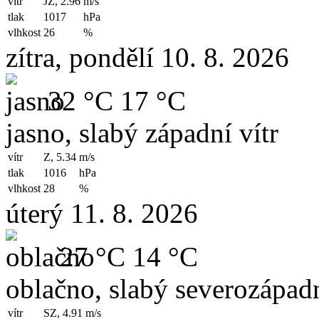
vítr
JZ, 2.96
m/s
tlak
1017
hPa
vlhkost
26
%
zítra, pondělí 10. 8. 2026
32 °C
17 °C
jasno, slabý západní vítr
vítr
Z, 5.34
m/s
tlak
1016
hPa
vlhkost
28
%
úterý 11. 8. 2026
27 °C
14 °C
oblačno, slabý severozápadn
vítr
SZ, 4.91
m/s