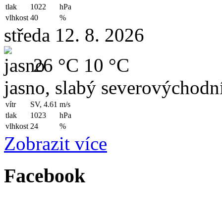
tlak
1022
hPa
vlhkost
40
%
středa 12. 8. 2026
26 °C
10 °C
jasno, slabý severovýchodní
vítr
SV, 4.61
m/s
tlak
1023
hPa
vlhkost
24
%
Zobrazit více
Facebook