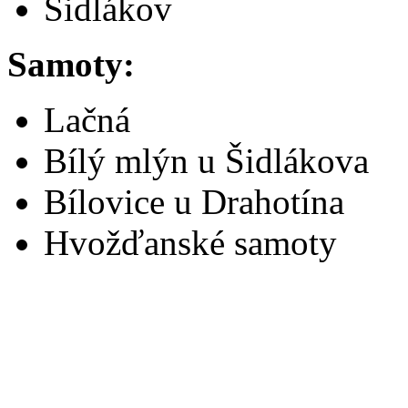
Šidlákov
Samoty:
Lačná
Bílý mlýn u Šidlákova
Bílovice u Drahotína
Hvožďanské samoty