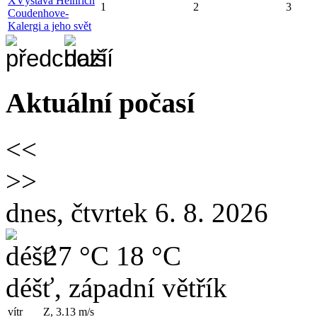
X
Výstava Heinrich
1
2
3
Coudenhove-
Kalergi a jeho svět
Aktuální počasí
<<
>>
dnes, čtvrtek 6. 8. 2026
27 °C
18 °C
déšť, západní větřík
vítr
Z, 3.13
m/s