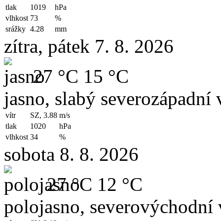
tlak
1019
hPa
vlhkost
73
%
srážky
4.28
mm
zítra, pátek 7. 8. 2026
27 °C
15 °C
jasno, slabý severozápadní v
vítr
SZ, 3.88
m/s
tlak
1020
hPa
vlhkost
34
%
sobota 8. 8. 2026
27 °C
12 °C
polojasno, severovýchodní 