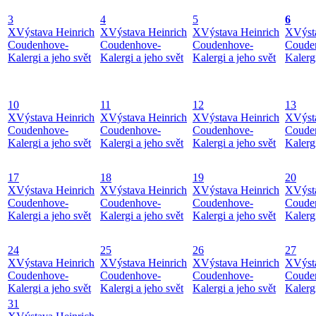
3
4
5
6
X
Výstava Heinrich
X
Výstava Heinrich
X
Výstava Heinrich
X
Výst
Coudenhove-
Coudenhove-
Coudenhove-
Coude
Kalergi a jeho svět
Kalergi a jeho svět
Kalergi a jeho svět
Kalergi
10
11
12
13
X
Výstava Heinrich
X
Výstava Heinrich
X
Výstava Heinrich
X
Výst
Coudenhove-
Coudenhove-
Coudenhove-
Coude
Kalergi a jeho svět
Kalergi a jeho svět
Kalergi a jeho svět
Kalergi
17
18
19
20
X
Výstava Heinrich
X
Výstava Heinrich
X
Výstava Heinrich
X
Výst
Coudenhove-
Coudenhove-
Coudenhove-
Coude
Kalergi a jeho svět
Kalergi a jeho svět
Kalergi a jeho svět
Kalergi
24
25
26
27
X
Výstava Heinrich
X
Výstava Heinrich
X
Výstava Heinrich
X
Výst
Coudenhove-
Coudenhove-
Coudenhove-
Coude
Kalergi a jeho svět
Kalergi a jeho svět
Kalergi a jeho svět
Kalergi
31