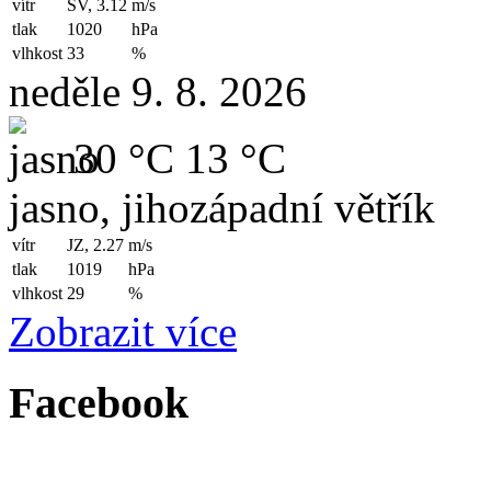
vítr
SV, 3.12
m/s
tlak
1020
hPa
vlhkost
33
%
neděle 9. 8. 2026
30 °C
13 °C
jasno, jihozápadní větřík
vítr
JZ, 2.27
m/s
tlak
1019
hPa
vlhkost
29
%
Zobrazit více
Facebook