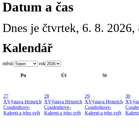
Datum a čas
Dnes je
čtvrtek
,
6. 8. 2026
,
Kalendář
měsíc
rok
Po
Út
St
27
28
29
30
X
Výstava Heinrich
X
Výstava Heinrich
X
Výstava Heinrich
X
Výst
Coudenhove-
Coudenhove-
Coudenhove-
Coude
Kalergi a jeho svět
Kalergi a jeho svět
Kalergi a jeho svět
Kalergi