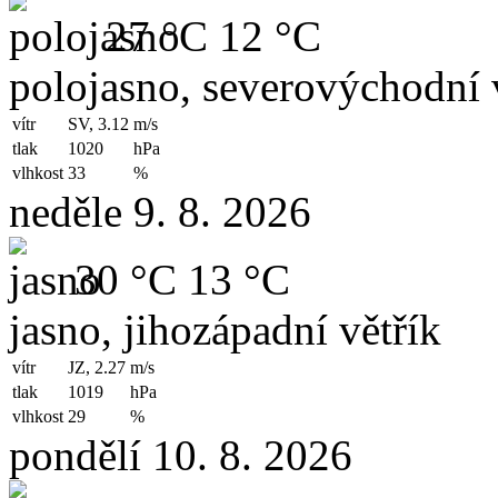
27 °C
12 °C
polojasno, severovýchodní 
vítr
SV, 3.12
m/s
tlak
1020
hPa
vlhkost
33
%
neděle 9. 8. 2026
30 °C
13 °C
jasno, jihozápadní větřík
vítr
JZ, 2.27
m/s
tlak
1019
hPa
vlhkost
29
%
pondělí 10. 8. 2026