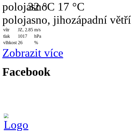
32 °C
17 °C
polojasno, jihozápadní větř
vítr
JZ, 2.85
m/s
tlak
1017
hPa
vlhkost
26
%
Zobrazit více
Facebook