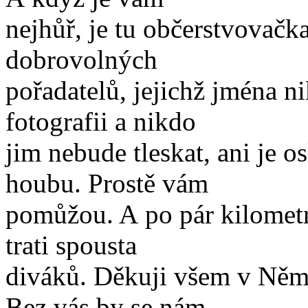
nejhůř, je tu občerstvovačka
dobrovolných
pořadatelů, jejichž jména 
fotografii a nikdo
jim nebude tleskat, ani je 
houbu. Prostě vám
pomůžou. A po pár kilometr
trati spousta
diváků. Děkuji všem v Němec
Bez vás by se nám