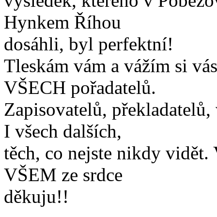
výsledek, kterého v Poběžov
Hynkem Říhou
dosáhli, byl perfektní!
Tleskám vám a vážím si vás,
VŠECH pořadatelů.
Zapisovatelů, překladatelů,
I všech dalších,
těch, co nejste nikdy vidět
VŠEM ze srdce
děkuju!!