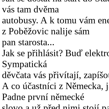
vás tam dvěma
autobusy. A k tomu vám ene
z Poběžovic nalije sám
pan starosta...
Jak se přihlásit? Buď elekt
Sympatická
děvčata vás přivítají, zapíšo
A co účastníci z Německa, j
Padne první německé
slovo a už před nimi stojí p