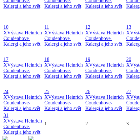
Coudenhove-
Coudenhove-
Coudenhove-
Coude
Kalergi a jeho svět
Kalergi a jeho svět
Kalergi a jeho svět
Kalergi
10
11
12
13
X
Výstava Heinrich
X
Výstava Heinrich
X
Výstava Heinrich
X
Výst
Coudenhove-
Coudenhove-
Coudenhove-
Coude
Kalergi a jeho svět
Kalergi a jeho svět
Kalergi a jeho svět
Kalergi
17
18
19
20
X
Výstava Heinrich
X
Výstava Heinrich
X
Výstava Heinrich
X
Výst
Coudenhove-
Coudenhove-
Coudenhove-
Coude
Kalergi a jeho svět
Kalergi a jeho svět
Kalergi a jeho svět
Kalergi
24
25
26
27
X
Výstava Heinrich
X
Výstava Heinrich
X
Výstava Heinrich
X
Výst
Coudenhove-
Coudenhove-
Coudenhove-
Coude
Kalergi a jeho svět
Kalergi a jeho svět
Kalergi a jeho svět
Kalergi
31
X
Výstava Heinrich
1
2
3
Coudenhove-
Kalergi a jeho svět