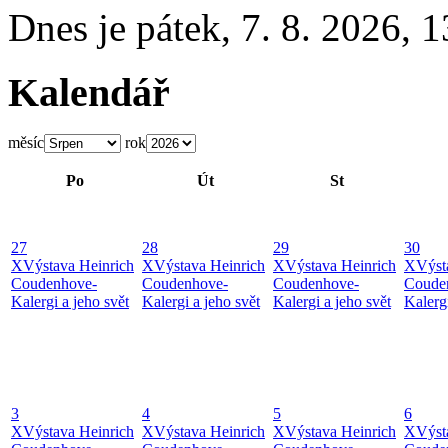
Dnes je
pátek
,
7. 8. 2026
,
1
Kalendář
měsíc
rok
Po
Út
St
27
28
29
30
X
Výstava Heinrich
X
Výstava Heinrich
X
Výstava Heinrich
X
Výst
Coudenhove-
Coudenhove-
Coudenhove-
Coude
Kalergi a jeho svět
Kalergi a jeho svět
Kalergi a jeho svět
Kalergi
3
4
5
6
X
Výstava Heinrich
X
Výstava Heinrich
X
Výstava Heinrich
X
Výst