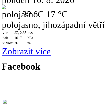
32 °C
17 °C
polojasno, jihozápadní větř
vítr
JZ, 2.85
m/s
tlak
1017
hPa
vlhkost
26
%
Zobrazit více
Facebook