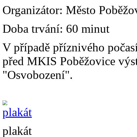
Organizátor:
Město Poběžo
Doba trvání:
60 minut
V případě příznivého počas
před MKIS Poběžovice výst
"Osvobození".
plakát