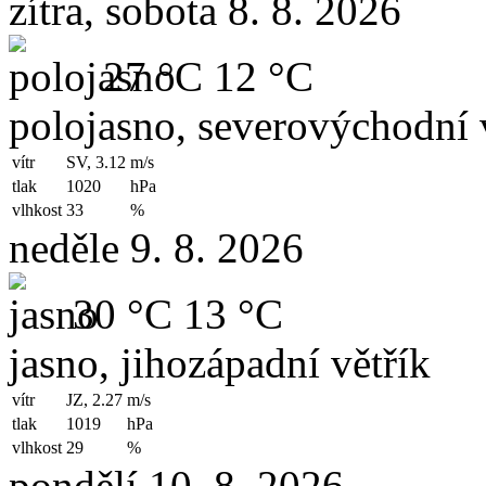
zítra, sobota 8. 8. 2026
27 °C
12 °C
polojasno, severovýchodní 
vítr
SV, 3.12
m/s
tlak
1020
hPa
vlhkost
33
%
neděle 9. 8. 2026
30 °C
13 °C
jasno, jihozápadní větřík
vítr
JZ, 2.27
m/s
tlak
1019
hPa
vlhkost
29
%
pondělí 10. 8. 2026