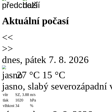
Aktuální počasí
<<
>>
dnes, pátek 7. 8. 2026
27 °C
15 °C
jasno, slabý severozápadní v
vítr
SZ, 3.88
m/s
tlak
1020
hPa
vlhkost
34
%