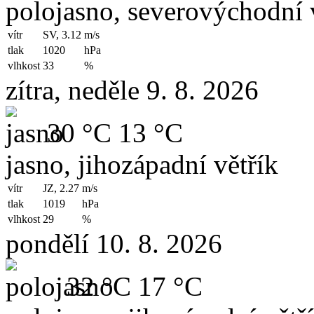
polojasno, severovýchodní 
vítr
SV, 3.12
m/s
tlak
1020
hPa
vlhkost
33
%
zítra, neděle 9. 8. 2026
30 °C
13 °C
jasno, jihozápadní větřík
vítr
JZ, 2.27
m/s
tlak
1019
hPa
vlhkost
29
%
pondělí 10. 8. 2026
32 °C
17 °C