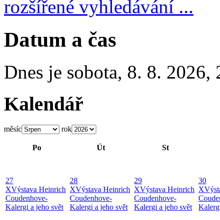
rozšířené vyhledávání ...
Datum a čas
Dnes je
sobota
,
8. 8. 2026
,
Kalendář
měsíc
rok
Po
Út
St
27
28
29
30
X
Výstava Heinrich
X
Výstava Heinrich
X
Výstava Heinrich
X
Výst
Coudenhove-
Coudenhove-
Coudenhove-
Coude
Kalergi a jeho svět
Kalergi a jeho svět
Kalergi a jeho svět
Kalergi