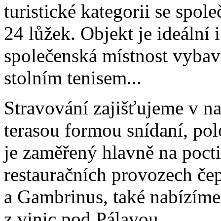
turistické kategorii se spol
24 lůžek. Objekt je ideální 
společenská místnost vyba
stolním tenisem...
Stravování zajišťujeme v naš
terasou formou snídaní, polo
je zaměřený hlavně na poct
restauračních provozech če
a Gambrinus, také nabízíme
z vinic pod Pálavou. .