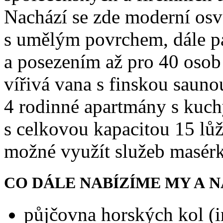
Nachází se zde moderní osvě
s umělým povrchem, dále p
a posezením až pro 40 osob ,
vířivá vana s finskou saun
4 rodinné apartmány s kuch
s celkovou kapacitou 15 lů
možné využít služeb masérk
CO DÁLE NABÍZÍME MY A 
půjčovna horských kol