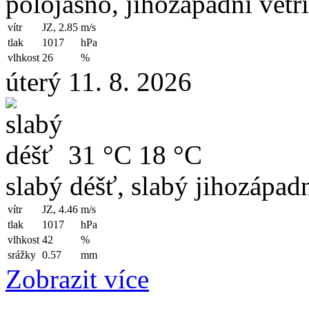
polojasno, jihozápadní větř
vítr
JZ, 2.85
m/s
tlak
1017
hPa
vlhkost
26
%
úterý 11. 8. 2026
31 °C
18 °C
slabý déšť, slabý jihozápadn
vítr
JZ, 4.46
m/s
tlak
1017
hPa
vlhkost
42
%
srážky
0.57
mm
Zobrazit více