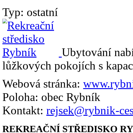
Typ: ostatní
Ubytování nabí
lůžkových pokojích s kapac
Webová stránka:
www.rybni
Poloha: obec Rybník
Kontakt:
rejsek@rybnik-ces
REKREAČNÍ STŘEDISKO RYB