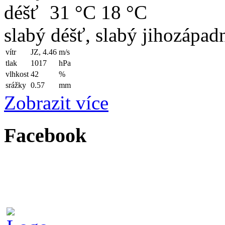
31 °C
18 °C
slabý déšť, slabý jihozápadn
vítr
JZ, 4.46
m/s
tlak
1017
hPa
vlhkost
42
%
srážky
0.57
mm
Zobrazit více
Facebook