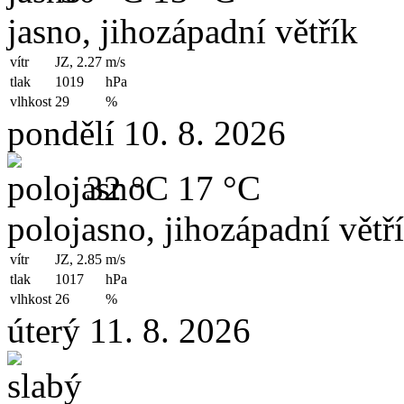
jasno, jihozápadní větřík
vítr
JZ, 2.27
m/s
tlak
1019
hPa
vlhkost
29
%
pondělí 10. 8. 2026
32 °C
17 °C
polojasno, jihozápadní větř
vítr
JZ, 2.85
m/s
tlak
1017
hPa
vlhkost
26
%
úterý 11. 8. 2026