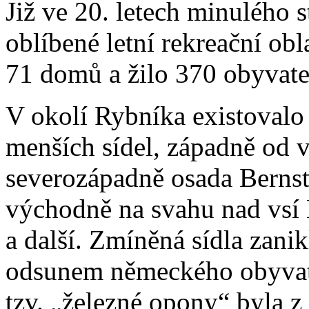
Již ve 20. letech minulého st
oblíbené letní rekreační obl
71 domů a žilo 370 obyvate
V okolí Rybníka existovalo
menších sídel, západně od v
severozápadně osada Bernst
východně na svahu nad vsí 
a další. Zmíněná sídla zani
odsunem německého obyvate
tzv. „železné opony“ byla 