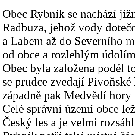
Obec Rybník se nachází již
Radbuza, jehož vody doteč
a Labem až do Severního m
od obce a rozlehlým údolím 
Obec byla založena podél 
se prudce zvedají Pivoňské 
západně pak Medvědí hory –
Celé správní území obce lež
Český les a je velmi rozsáh