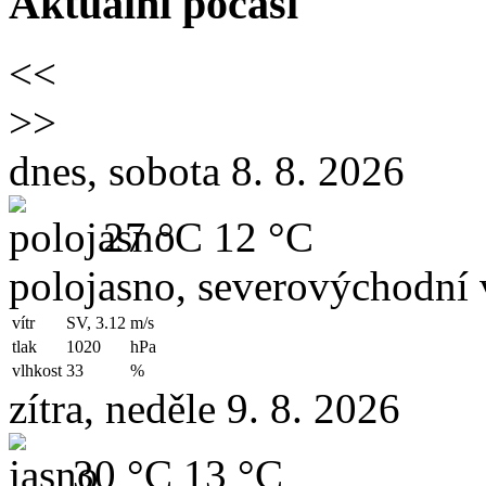
Aktuální počasí
<<
>>
dnes, sobota 8. 8. 2026
27 °C
12 °C
polojasno, severovýchodní 
vítr
SV, 3.12
m/s
tlak
1020
hPa
vlhkost
33
%
zítra, neděle 9. 8. 2026
30 °C
13 °C