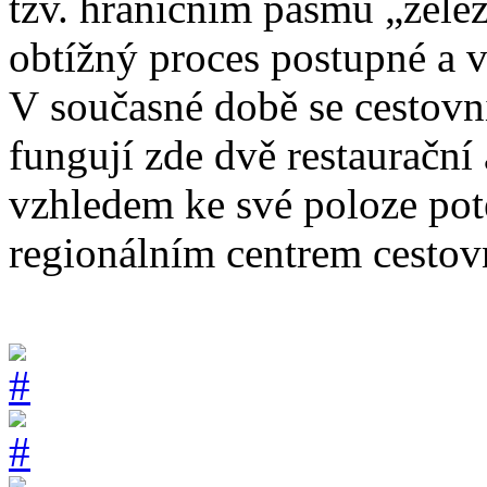
tzv. hraničním pásmu „želez
obtížný proces postupné a vš
V současné době se cestovn
fungují zde dvě restaurační
vzhledem ke své poloze pote
regionálním centrem cestov