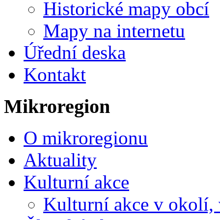
<Zpět na
Kulturní akce
Výstava "Život na zám
Město Poběžovice
Poběžovice Vás zvou na vý
za hraběte Hansiho", která
fotografie a artefakty z P
probíhat od 22.6. do 24.8.
nám. Míru 55, Poběžovice.