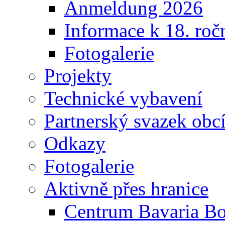
Navigace
Úvodní stránka
Mikroregion
Kulturní akce
Výstava "Život na zámku 
Obsah