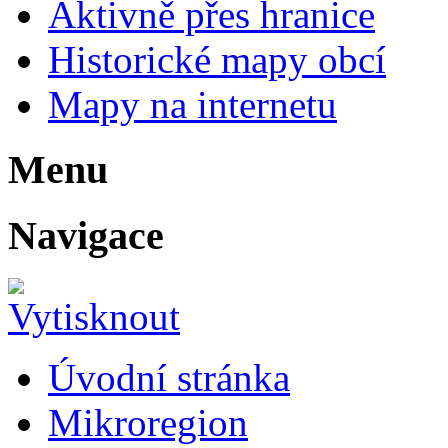
Výstava bude přístupná v o
plakát
Vytvořeno: 17. 5. 2024
Poslední aktualizace: 31. 5
<
Zpět na Kulturní akce
nah