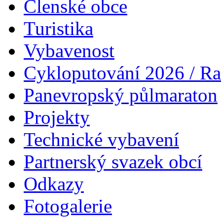
Datum konání:
22. 6. 2024 
Místo konání:
Společenská 
knihovny, nám. Míru 55, P
Typ akce:
trhy, výstavy, vel
Organizátor:
Komise pro Hr
Doba trvání:
63.1 dní
Poznámka:
Vstupné dobrov