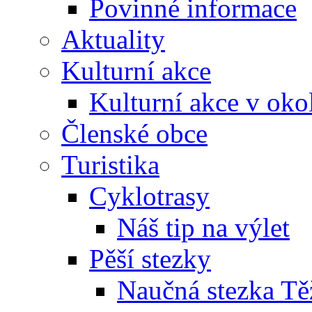
Mikroregion
O mikroregionu
Aktuality
Kulturní akce
Kulturní akce v okolí,
Členské obce
Turistika
Vybavenost
Cykloputování 2026 / Ra