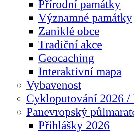
Panevropský půlmaraton
Projekty
Technické vybavení
Partnerský svazek obcí
Odkazy
Fotogalerie
Aktivně přes hranice
Historické mapy obcí
Mapy na internetu
Menu