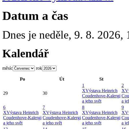
Datum a čas
Dnes je
neděle
,
9. 8. 2026
,
Kalendář
měsíc
rok
Po
Út
St
1
2
X
Výstava Heinrich
X
Vý
29
30
Coudenhove-Kalergi
Cou
a jeho svět
a je
6
7
8
9
X
Výstava Heinrich
X
Výstava Heinrich
X
Výstava Heinrich
X
Vý
Coudenhove-Kalergi
Coudenhove-Kalergi
Coudenhove-Kalergi
Cou
a jeho svět
a jeho svět
a jeho svět
a je