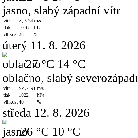
jasno, slabý západní vítr
vítr
Z, 5.34
m/s
tlak
1016
hPa
vlhkost
28
%
úterý 11. 8. 2026
27 °C
14 °C
oblačno, slabý severozápadn
vítr
SZ, 4.91
m/s
tlak
1022
hPa
vlhkost
40
%
středa 12. 8. 2026
26 °C
10 °C