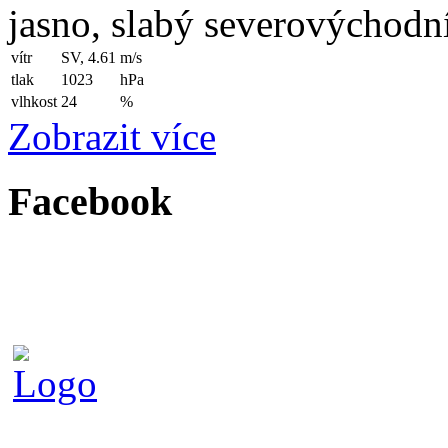
jasno, slabý severovýchodní
vítr
SV, 4.61
m/s
tlak
1023
hPa
vlhkost
24
%
Zobrazit více
Facebook