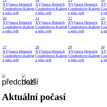
13
14
15
16
X
Výstava Heinrich
X
Výstava Heinrich
X
Výstava Heinrich
X
Vý
Coudenhove-Kalergi
Coudenhove-Kalergi
Coudenhove-Kalergi
Cou
a jeho svět
a jeho svět
a jeho svět
a je
20
21
22
23
X
Výstava Heinrich
X
Výstava Heinrich
X
Výstava Heinrich
X
Vý
Coudenhove-Kalergi
Coudenhove-Kalergi
Coudenhove-Kalergi
Cou
a jeho svět
a jeho svět
a jeho svět
a je
27
28
29
30
X
Výstava Heinrich
X
Výstava Heinrich
X
Výstava Heinrich
X
Vý
Coudenhove-Kalergi
Coudenhove-Kalergi
Coudenhove-Kalergi
Cou
a jeho svět
a jeho svět
a jeho svět
a je
Aktuální počasí