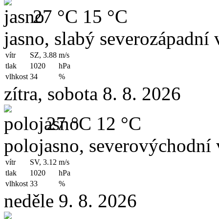
27 °C
15 °C
jasno, slabý severozápadní v
vítr
SZ, 3.88
m/s
tlak
1020
hPa
vlhkost
34
%
zítra, sobota 8. 8. 2026
27 °C
12 °C
polojasno, severovýchodní 
vítr
SV, 3.12
m/s
tlak
1020
hPa
vlhkost
33
%
neděle 9. 8. 2026