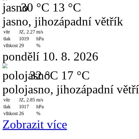
30 °C
13 °C
jasno, jihozápadní větřík
vítr
JZ, 2.27
m/s
tlak
1019
hPa
vlhkost
29
%
pondělí 10. 8. 2026
32 °C
17 °C
polojasno, jihozápadní větř
vítr
JZ, 2.85
m/s
tlak
1017
hPa
vlhkost
26
%
Zobrazit více