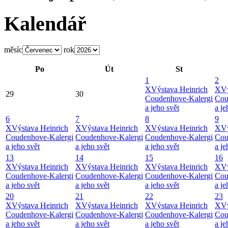
Kalendář
měsíc
rok
Po
Út
St
1
2
X
Výstava Heinrich
X
Vý
29
30
Coudenhove-Kalergi
Cou
a jeho svět
a je
6
7
8
9
X
Výstava Heinrich
X
Výstava Heinrich
X
Výstava Heinrich
X
Vý
Coudenhove-Kalergi
Coudenhove-Kalergi
Coudenhove-Kalergi
Cou
a jeho svět
a jeho svět
a jeho svět
a je
13
14
15
16
X
Výstava Heinrich
X
Výstava Heinrich
X
Výstava Heinrich
X
Vý
Coudenhove-Kalergi
Coudenhove-Kalergi
Coudenhove-Kalergi
Cou
a jeho svět
a jeho svět
a jeho svět
a je
20
21
22
23
X
Výstava Heinrich
X
Výstava Heinrich
X
Výstava Heinrich
X
Vý
Coudenhove-Kalergi
Coudenhove-Kalergi
Coudenhove-Kalergi
Cou
a jeho svět
a jeho svět
a jeho svět
a je