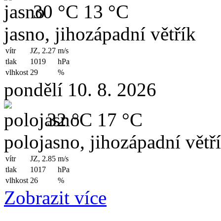
30 °C
13 °C
jasno, jihozápadní větřík
vítr
JZ, 2.27
m/s
tlak
1019
hPa
vlhkost
29
%
pondělí 10. 8. 2026
32 °C
17 °C
polojasno, jihozápadní větř
vítr
JZ, 2.85
m/s
tlak
1017
hPa
vlhkost
26
%
Zobrazit více