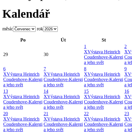
Kalendář
měsíc
rok
Po
Út
St
1
2
X
Výstava Heinrich
X
Vý
29
30
Coudenhove-Kalergi
Cou
a jeho svět
a je
6
7
8
9
X
Výstava Heinrich
X
Výstava Heinrich
X
Výstava Heinrich
X
Vý
Coudenhove-Kalergi
Coudenhove-Kalergi
Coudenhove-Kalergi
Cou
a jeho svět
a jeho svět
a jeho svět
a je
13
14
15
16
X
Výstava Heinrich
X
Výstava Heinrich
X
Výstava Heinrich
X
Vý
Coudenhove-Kalergi
Coudenhove-Kalergi
Coudenhove-Kalergi
Cou
a jeho svět
a jeho svět
a jeho svět
a je
20
21
22
23
X
Výstava Heinrich
X
Výstava Heinrich
X
Výstava Heinrich
X
Vý
Coudenhove-Kalergi
Coudenhove-Kalergi
Coudenhove-Kalergi
Cou
a jeho svět
a jeho svět
a jeho svět
a je