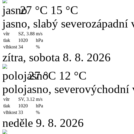
27 °C
15 °C
jasno, slabý severozápadní v
vítr
SZ, 3.88
m/s
tlak
1020
hPa
vlhkost
34
%
zítra, sobota 8. 8. 2026
27 °C
12 °C
polojasno, severovýchodní 
vítr
SV, 3.12
m/s
tlak
1020
hPa
vlhkost
33
%
neděle 9. 8. 2026