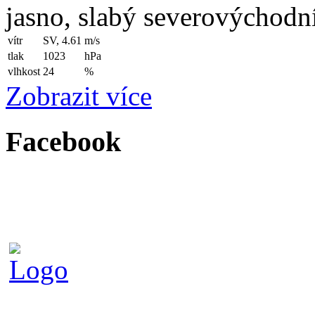
jasno, slabý severovýchodní
vítr
SV, 4.61
m/s
tlak
1023
hPa
vlhkost
24
%
Zobrazit více
Facebook