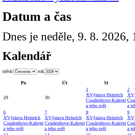
Datum a čas
Dnes je
neděle
,
9. 8. 2026
,
Kalendář
měsíc
rok
Po
Út
St
1
2
X
Výstava Heinrich
X
Vý
29
30
Coudenhove-Kalergi
Cou
a jeho svět
a je
6
7
8
9
X
Výstava Heinrich
X
Výstava Heinrich
X
Výstava Heinrich
X
Vý
Coudenhove-Kalergi
Coudenhove-Kalergi
Coudenhove-Kalergi
Cou
a jeho svět
a jeho svět
a jeho svět
a je