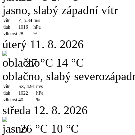
jasno, slabý západní vítr
vítr
Z, 5.34
m/s
tlak
1016
hPa
vlhkost
28
%
úterý 11. 8. 2026
27 °C
14 °C
oblačno, slabý severozápadn
vítr
SZ, 4.91
m/s
tlak
1022
hPa
vlhkost
40
%
středa 12. 8. 2026
26 °C
10 °C