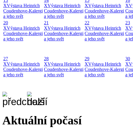
13
14
15
16
X
Výstava Heinrich
X
Výstava Heinrich
X
Výstava Heinrich
X
Vý
Coudenhove-Kalergi
Coudenhove-Kalergi
Coudenhove-Kalergi
Cou
a jeho svět
a jeho svět
a jeho svět
a je
20
21
22
23
X
Výstava Heinrich
X
Výstava Heinrich
X
Výstava Heinrich
X
Vý
Coudenhove-Kalergi
Coudenhove-Kalergi
Coudenhove-Kalergi
Cou
a jeho svět
a jeho svět
a jeho svět
a je
27
28
29
30
X
Výstava Heinrich
X
Výstava Heinrich
X
Výstava Heinrich
X
Vý
Coudenhove-Kalergi
Coudenhove-Kalergi
Coudenhove-Kalergi
Cou
a jeho svět
a jeho svět
a jeho svět
a je
Aktuální počasí