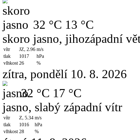
32 °C
13 °C
skoro jasno, jihozápadní vět
vítr
JZ, 2.96
m/s
tlak
1017
hPa
vlhkost
26
%
zítra, pondělí 10. 8. 2026
32 °C
17 °C
jasno, slabý západní vítr
vítr
Z, 5.34
m/s
tlak
1016
hPa
vlhkost
28
%