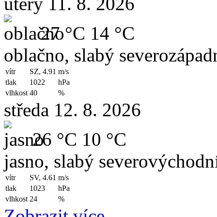
úterý 11. 8. 2026
27 °C
14 °C
oblačno, slabý severozápadn
vítr
SZ, 4.91
m/s
tlak
1022
hPa
vlhkost
40
%
středa 12. 8. 2026
26 °C
10 °C
jasno, slabý severovýchodní
vítr
SV, 4.61
m/s
tlak
1023
hPa
vlhkost
24
%
Zobrazit více