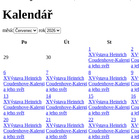
Kalendář
měsíc
rok
Po
Út
St
1
2
X
Výstava Heinrich
X
Vý
29
30
Coudenhove-Kalergi
Cou
a jeho svět
a je
6
7
8
9
X
Výstava Heinrich
X
Výstava Heinrich
X
Výstava Heinrich
X
Vý
Coudenhove-Kalergi
Coudenhove-Kalergi
Coudenhove-Kalergi
Cou
a jeho svět
a jeho svět
a jeho svět
a je
13
14
15
16
X
Výstava Heinrich
X
Výstava Heinrich
X
Výstava Heinrich
X
Vý
Coudenhove-Kalergi
Coudenhove-Kalergi
Coudenhove-Kalergi
Cou
a jeho svět
a jeho svět
a jeho svět
a je
20
21
22
23
X
Výstava Heinrich
X
Výstava Heinrich
X
Výstava Heinrich
X
Vý
Coudenhove-Kalergi
Coudenhove-Kalergi
Coudenhove-Kalergi
Cou
a jeho svět
a jeho svět
a jeho svět
a je