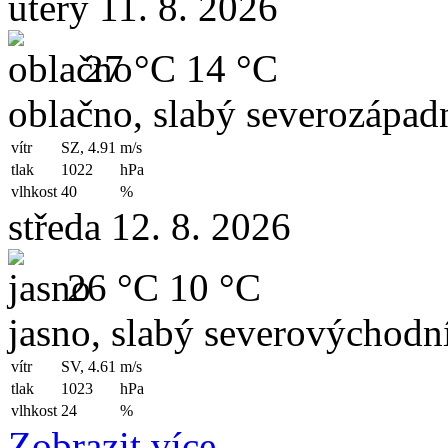
úterý 11. 8. 2026
27 °C
14 °C
oblačno, slabý severozápadn
vítr
SZ, 4.91
m/s
tlak
1022
hPa
vlhkost
40
%
středa 12. 8. 2026
26 °C
10 °C
jasno, slabý severovýchodní
vítr
SV, 4.61
m/s
tlak
1023
hPa
vlhkost
24
%
Zobrazit více