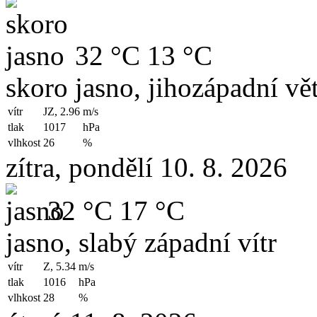
32 °C
13 °C
skoro jasno, jihozápadní vět
vítr
JZ, 2.96
m/s
tlak
1017
hPa
vlhkost
26
%
zítra, pondělí 10. 8. 2026
32 °C
17 °C
jasno, slabý západní vítr
vítr
Z, 5.34
m/s
tlak
1016
hPa
vlhkost
28
%