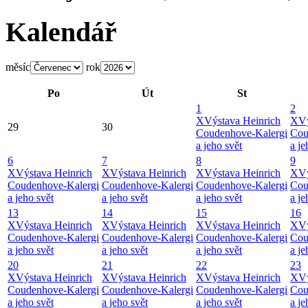
Kalendář
měsíc
rok
Po
Út
St
1
2
X
Výstava Heinrich
X
Vý
29
30
Coudenhove-Kalergi
Cou
a jeho svět
a je
6
7
8
9
X
Výstava Heinrich
X
Výstava Heinrich
X
Výstava Heinrich
X
Vý
Coudenhove-Kalergi
Coudenhove-Kalergi
Coudenhove-Kalergi
Cou
a jeho svět
a jeho svět
a jeho svět
a je
13
14
15
16
X
Výstava Heinrich
X
Výstava Heinrich
X
Výstava Heinrich
X
Vý
Coudenhove-Kalergi
Coudenhove-Kalergi
Coudenhove-Kalergi
Cou
a jeho svět
a jeho svět
a jeho svět
a je
20
21
22
23
X
Výstava Heinrich
X
Výstava Heinrich
X
Výstava Heinrich
X
Vý
Coudenhove-Kalergi
Coudenhove-Kalergi
Coudenhove-Kalergi
Cou
a jeho svět
a jeho svět
a jeho svět
a je