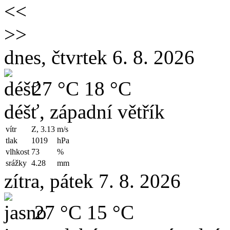
<<
>>
dnes, čtvrtek 6. 8. 2026
27 °C
18 °C
déšť, západní větřík
vítr
Z, 3.13
m/s
tlak
1019
hPa
vlhkost
73
%
srážky
4.28
mm
zítra, pátek 7. 8. 2026
27 °C
15 °C