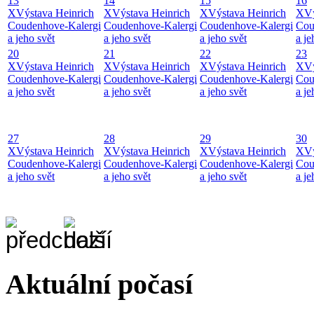
13
14
15
16
X
Výstava Heinrich
X
Výstava Heinrich
X
Výstava Heinrich
X
Vý
Coudenhove-Kalergi
Coudenhove-Kalergi
Coudenhove-Kalergi
Cou
a jeho svět
a jeho svět
a jeho svět
a je
20
21
22
23
X
Výstava Heinrich
X
Výstava Heinrich
X
Výstava Heinrich
X
Vý
Coudenhove-Kalergi
Coudenhove-Kalergi
Coudenhove-Kalergi
Cou
a jeho svět
a jeho svět
a jeho svět
a je
27
28
29
30
X
Výstava Heinrich
X
Výstava Heinrich
X
Výstava Heinrich
X
Vý
Coudenhove-Kalergi
Coudenhove-Kalergi
Coudenhove-Kalergi
Cou
a jeho svět
a jeho svět
a jeho svět
a je
Aktuální počasí