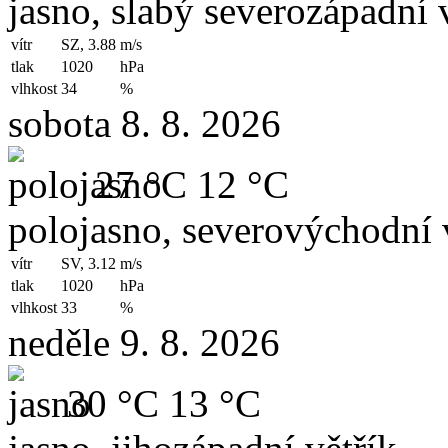
jasno, slabý severozápadní v
vítr
SZ, 3.88
m/s
tlak
1020
hPa
vlhkost
34
%
sobota 8. 8. 2026
27 °C
12 °C
polojasno, severovýchodní 
vítr
SV, 3.12
m/s
tlak
1020
hPa
vlhkost
33
%
neděle 9. 8. 2026
30 °C
13 °C