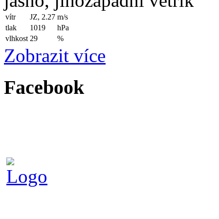
jasno, jihozápadní větřík
vítr
JZ, 2.27
m/s
tlak
1019
hPa
vlhkost
29
%
Zobrazit více
Facebook