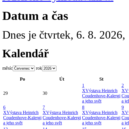
Datum a čas
Dnes je
čtvrtek
,
6. 8. 2026
,
Kalendář
měsíc
rok
Po
Út
St
1
2
X
Výstava Heinrich
X
Vý
29
30
Coudenhove-Kalergi
Cou
a jeho svět
a je
6
7
8
9
X
Výstava Heinrich
X
Výstava Heinrich
X
Výstava Heinrich
X
Vý
Coudenhove-Kalergi
Coudenhove-Kalergi
Coudenhove-Kalergi
Cou
a jeho svět
a jeho svět
a jeho svět
a je