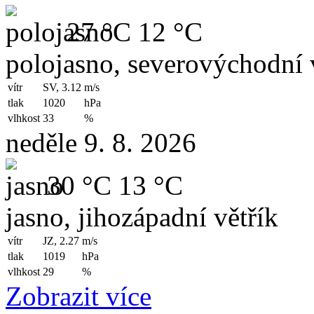
27 °C
12 °C
polojasno, severovýchodní 
vítr
SV, 3.12
m/s
tlak
1020
hPa
vlhkost
33
%
neděle 9. 8. 2026
30 °C
13 °C
jasno, jihozápadní větřík
vítr
JZ, 2.27
m/s
tlak
1019
hPa
vlhkost
29
%
Zobrazit více