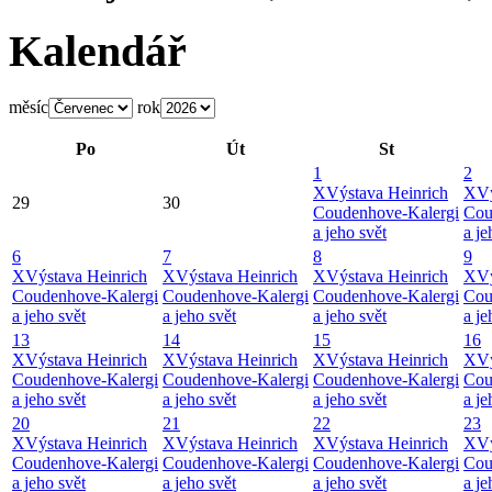
Kalendář
měsíc
rok
Po
Út
St
1
2
X
Výstava Heinrich
X
Vý
29
30
Coudenhove-Kalergi
Cou
a jeho svět
a je
6
7
8
9
X
Výstava Heinrich
X
Výstava Heinrich
X
Výstava Heinrich
X
Vý
Coudenhove-Kalergi
Coudenhove-Kalergi
Coudenhove-Kalergi
Cou
a jeho svět
a jeho svět
a jeho svět
a je
13
14
15
16
X
Výstava Heinrich
X
Výstava Heinrich
X
Výstava Heinrich
X
Vý
Coudenhove-Kalergi
Coudenhove-Kalergi
Coudenhove-Kalergi
Cou
a jeho svět
a jeho svět
a jeho svět
a je
20
21
22
23
X
Výstava Heinrich
X
Výstava Heinrich
X
Výstava Heinrich
X
Vý
Coudenhove-Kalergi
Coudenhove-Kalergi
Coudenhove-Kalergi
Cou
a jeho svět
a jeho svět
a jeho svět
a je