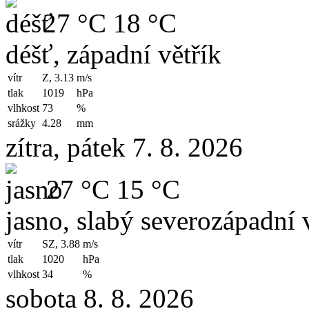
27 °C
18 °C
déšť, západní větřík
vítr
Z, 3.13
m/s
tlak
1019
hPa
vlhkost
73
%
srážky
4.28
mm
zítra, pátek 7. 8. 2026
27 °C
15 °C
jasno, slabý severozápadní v
vítr
SZ, 3.88
m/s
tlak
1020
hPa
vlhkost
34
%
sobota 8. 8. 2026