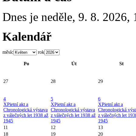
Dnes je
neděle
,
9. 8. 2026
,
Kalendář
měsíc
rok
Po
Út
St
27
28
29
4
5
6
X
Pietní akt a
X
Pietní akt a
X
Pietní akt a
Chronologická výstava
Chronologická výstava
Chronologická výs
z válečných let 1938 až
z válečných let 1938 až
z válečných let 193
1945
1945
1945
11
12
13
18
19
20