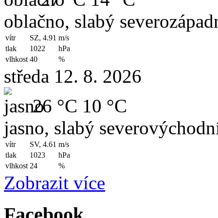
oblačno, slabý severozápadn
vítr
SZ, 4.91
m/s
tlak
1022
hPa
vlhkost
40
%
středa 12. 8. 2026
26 °C
10 °C
jasno, slabý severovýchodní
vítr
SV, 4.61
m/s
tlak
1023
hPa
vlhkost
24
%
Zobrazit více
Facebook