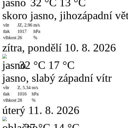
32 °C
13 °C
skoro jasno, jihozápadní vět
vítr
JZ, 2.96
m/s
tlak
1017
hPa
vlhkost
26
%
zítra, pondělí 10. 8. 2026
32 °C
17 °C
jasno, slabý západní vítr
vítr
Z, 5.34
m/s
tlak
1016
hPa
vlhkost
28
%
úterý 11. 8. 2026
27 °C
14 °C