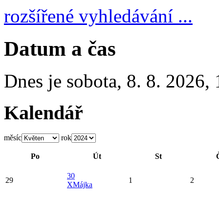
rozšířené vyhledávání ...
Datum a čas
Dnes je
sobota
,
8. 8. 2026
,
Kalendář
měsíc
rok
Po
Út
St
30
29
1
2
X
Májka