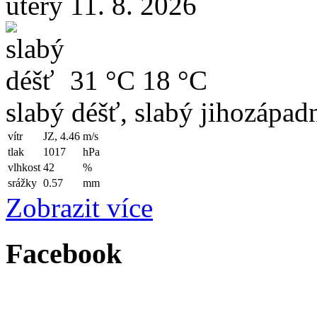
úterý 11. 8. 2026
31 °C
18 °C
slabý déšť, slabý jihozápadn
vítr
JZ, 4.46
m/s
tlak
1017
hPa
vlhkost
42
%
srážky
0.57
mm
Zobrazit více
Facebook