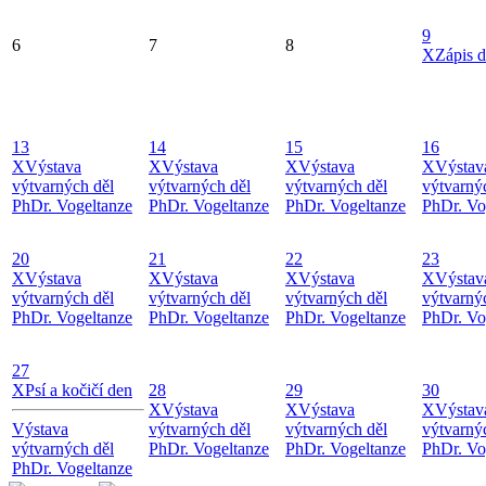
9
6
7
8
X
Zápis 
13
14
15
16
X
Výstava
X
Výstava
X
Výstava
X
Výstav
výtvarných děl
výtvarných děl
výtvarných děl
výtvarný
PhDr. Vogeltanze
PhDr. Vogeltanze
PhDr. Vogeltanze
PhDr. Vo
20
21
22
23
X
Výstava
X
Výstava
X
Výstava
X
Výstav
výtvarných děl
výtvarných děl
výtvarných děl
výtvarný
PhDr. Vogeltanze
PhDr. Vogeltanze
PhDr. Vogeltanze
PhDr. Vo
27
X
Psí a kočičí den
28
29
30
X
Výstava
X
Výstava
X
Výstav
Výstava
výtvarných děl
výtvarných děl
výtvarný
výtvarných děl
PhDr. Vogeltanze
PhDr. Vogeltanze
PhDr. Vo
PhDr. Vogeltanze