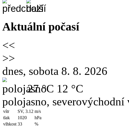
Aktuální počasí
<<
>>
dnes, sobota 8. 8. 2026
27 °C
12 °C
polojasno, severovýchodní 
vítr
SV, 3.12
m/s
tlak
1020
hPa
vlhkost
33
%