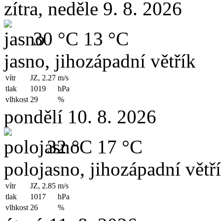
zítra, neděle 9. 8. 2026
30 °C
13 °C
jasno, jihozápadní větřík
vítr
JZ, 2.27
m/s
tlak
1019
hPa
vlhkost
29
%
pondělí 10. 8. 2026
32 °C
17 °C
polojasno, jihozápadní větř
vítr
JZ, 2.85
m/s
tlak
1017
hPa
vlhkost
26
%