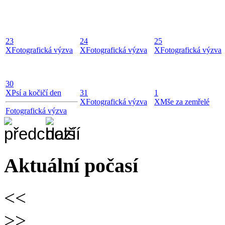
23
24
25
X
Fotografická výzva
X
Fotografická výzva
X
Fotografická výzva
30
X
Psí a kočičí den
31
1
X
Fotografická výzva
X
Mše za zemřelé
Fotografická výzva
Aktuální počasí
<<
>>