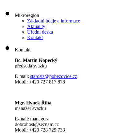
Mikroregion
Základní údaje a informace
Aktuality
Úřední deska
Kontakt
Kontakt
Bc. Martin Kopecký
předseda svazku
E-mail:
s
tarosta@pobezovice.cz
Mobil: +420 727 817 878
Mgr. Hynek Říha
manažer svazku
E-mail: manager-
dobrohost@seznam.cz
Mobil: +420 728 729 733