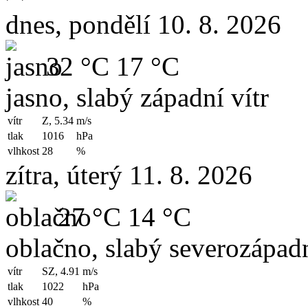
dnes, pondělí 10. 8. 2026
32 °C
17 °C
jasno, slabý západní vítr
vítr
Z, 5.34
m/s
tlak
1016
hPa
vlhkost
28
%
zítra, úterý 11. 8. 2026
27 °C
14 °C
oblačno, slabý severozápadn
vítr
SZ, 4.91
m/s
tlak
1022
hPa
vlhkost
40
%