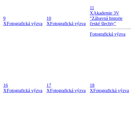
11
X
Akademie 3V
9
10
"Zábavná historie
X
Fotografická výzva
X
Fotografická výzva
české šlechty"
Fotografická výzva
16
17
18
X
Fotografická výzva
X
Fotografická výzva
X
Fotografická výzva