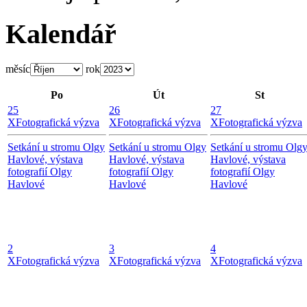
Kalendář
měsíc
rok
Po
Út
St
25
26
27
X
Fotografická výzva
X
Fotografická výzva
X
Fotografická výzva
Setkání u stromu Olgy
Setkání u stromu Olgy
Setkání u stromu Olg
Havlové, výstava
Havlové, výstava
Havlové, výstava
fotografií Olgy
fotografií Olgy
fotografií Olgy
Havlové
Havlové
Havlové
2
3
4
X
Fotografická výzva
X
Fotografická výzva
X
Fotografická výzva