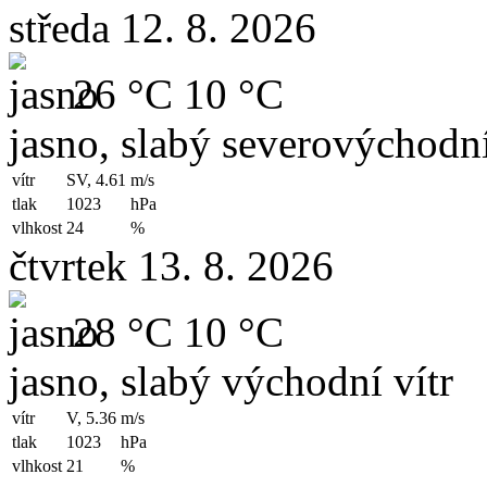
středa 12. 8. 2026
26 °C
10 °C
jasno, slabý severovýchodní
vítr
SV, 4.61
m/s
tlak
1023
hPa
vlhkost
24
%
čtvrtek 13. 8. 2026
28 °C
10 °C
jasno, slabý východní vítr
vítr
V, 5.36
m/s
tlak
1023
hPa
vlhkost
21
%