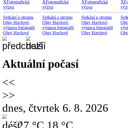
X
Fotografická
X
Fotografická
X
Fotografická
X
Fo
výzva
výzva
výzva
výz
Setkání u stromu
Setkání u stromu
Setkání u stromu
Set
Olgy Havlové,
Olgy Havlové,
Olgy Havlové,
Olg
výstava fotografií
výstava fotografií
výstava fotografií
výst
Olgy Havlové
Olgy Havlové
Olgy Havlové
Olg
Aktuální počasí
<<
>>
dnes, čtvrtek 6. 8. 2026
27 °C
18 °C