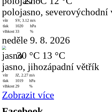
27 °C
12 °C
polojasno, severovýchodní 
vítr
SV, 3.12
m/s
tlak
1020
hPa
vlhkost
33
%
neděle 9. 8. 2026
30 °C
13 °C
jasno, jihozápadní větřík
vítr
JZ, 2.27
m/s
tlak
1019
hPa
vlhkost
29
%
Zobrazit více
Facebook