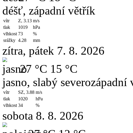
déšť, západní větřík
vítr
Z, 3.13
m/s
tlak
1019
hPa
vlhkost
73
%
srážky
4.28
mm
zítra, pátek 7. 8. 2026
27 °C
15 °C
jasno, slabý severozápadní v
vítr
SZ, 3.88
m/s
tlak
1020
hPa
vlhkost
34
%
sobota 8. 8. 2026