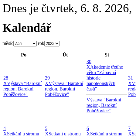
Dnes je
čtvrtek
,
6. 8. 2026
,
Kalendář
měsíc
rok
Po
Út
St
30
X
Akademie třetího
věku "Zábavná
28
29
historie
31
X
Výstava "Barokní
X
Výstava "Barokní
napoleonských
X
V
region, Barokní
region, Barokní
časů"
reg
Poběžovice"
Poběžovice"
Pob
Výstava "Barokní
region, Barokní
Poběžovice"
4
5
6
7
X
Setkání u stromu
X
Setkání u stromu
X
Setkání u stromu
X
Se