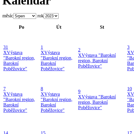
Kalendář
měsíc
rok
Po
Út
St
31
1
3
2
X
Výstava
X
Výstava
X
V
X
Výstava "Barokní
"Barokní region,
"Barokní region,
"Ba
region, Barokní
Barokní
Barokní
Bar
Poběžovice"
Poběžovice"
Poběžovice"
Pob
7
8
10
9
X
Výstava
X
Výstava
X
V
X
Výstava "Barokní
"Barokní region,
"Barokní region,
"Ba
region, Barokní
Barokní
Barokní
Bar
Poběžovice"
Poběžovice"
Poběžovice"
Pob
14
15
17