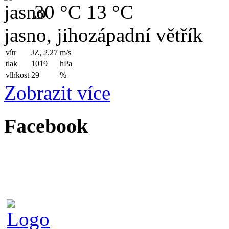
30 °C
13 °C
jasno, jihozápadní větřík
vítr
JZ, 2.27
m/s
tlak
1019
hPa
vlhkost
29
%
Zobrazit více
Facebook