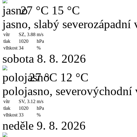
27 °C
15 °C
jasno, slabý severozápadní v
vítr
SZ, 3.88
m/s
tlak
1020
hPa
vlhkost
34
%
sobota 8. 8. 2026
27 °C
12 °C
polojasno, severovýchodní 
vítr
SV, 3.12
m/s
tlak
1020
hPa
vlhkost
33
%
neděle 9. 8. 2026