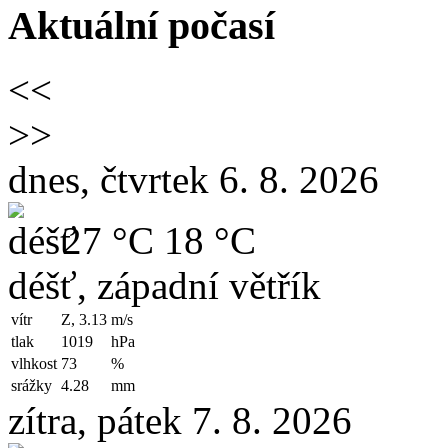
Aktuální počasí
<<
>>
dnes, čtvrtek 6. 8. 2026
27 °C
18 °C
déšť, západní větřík
vítr
Z, 3.13
m/s
tlak
1019
hPa
vlhkost
73
%
srážky
4.28
mm
zítra, pátek 7. 8. 2026