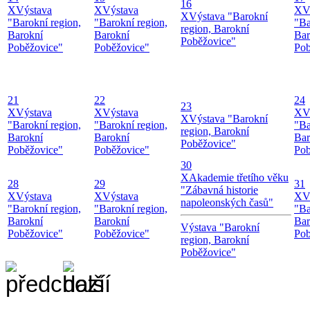
16
X
Výstava
X
Výstava
X
V
X
Výstava "Barokní
"Barokní region,
"Barokní region,
"Ba
region, Barokní
Barokní
Barokní
Bar
Poběžovice"
Poběžovice"
Poběžovice"
Pob
21
22
24
23
X
Výstava
X
Výstava
X
V
X
Výstava "Barokní
"Barokní region,
"Barokní region,
"Ba
region, Barokní
Barokní
Barokní
Bar
Poběžovice"
Poběžovice"
Poběžovice"
Pob
30
X
Akademie třetího věku
28
29
31
"Zábavná historie
X
Výstava
X
Výstava
X
V
napoleonských časů"
"Barokní region,
"Barokní region,
"Ba
Barokní
Barokní
Bar
Výstava "Barokní
Poběžovice"
Poběžovice"
Pob
region, Barokní
Poběžovice"