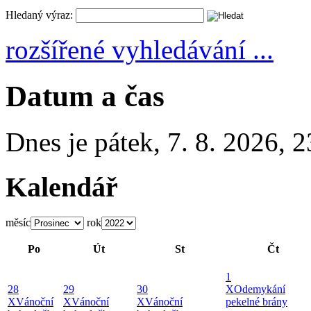
Hledaný výraz:
rozšířené vyhledávání ...
Datum a čas
Dnes je
pátek
,
7. 8. 2026
,
2
Kalendář
měsíc
rok
Po
Út
St
Čt
1
28
29
30
X
Odemykání
X
Vánoční
X
Vánoční
X
Vánoční
pekelné brány