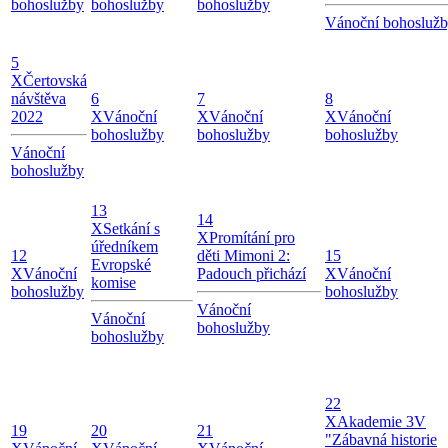
bohoslužby
bohoslužby
bohoslužby
Vánoční bohosluž
5
X
Čertovská
návštěva
6
7
8
2022
X
Vánoční
X
Vánoční
X
Vánoční
bohoslužby
bohoslužby
bohoslužby
Vánoční
bohoslužby
13
14
X
Setkání s
X
Promítání pro
úředníkem
12
děti Mimoni 2:
15
Evropské
X
Vánoční
Padouch přichází
X
Vánoční
komise
bohoslužby
bohoslužby
Vánoční
Vánoční
bohoslužby
bohoslužby
22
X
Akademie 3V
19
20
21
"Zábavná historie