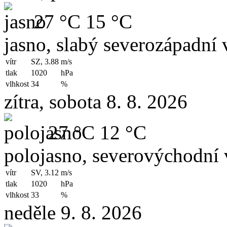
27 °C
15 °C
jasno, slabý severozápadní v
vítr
SZ, 3.88
m/s
tlak
1020
hPa
vlhkost
34
%
zítra, sobota 8. 8. 2026
27 °C
12 °C
polojasno, severovýchodní 
vítr
SV, 3.12
m/s
tlak
1020
hPa
vlhkost
33
%
neděle 9. 8. 2026