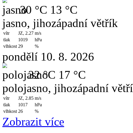
30 °C
13 °C
jasno, jihozápadní větřík
vítr
JZ, 2.27
m/s
tlak
1019
hPa
vlhkost
29
%
pondělí 10. 8. 2026
32 °C
17 °C
polojasno, jihozápadní větř
vítr
JZ, 2.85
m/s
tlak
1017
hPa
vlhkost
26
%
Zobrazit více