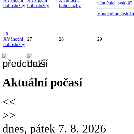
X
Vánoční
X
Vánoční
X
Vánoční
vánočních svátků"
bohoslužby
bohoslužby
bohoslužby
Vánoční bohosluž
26
X
Vánoční
27
28
29
bohoslužby
Aktuální počasí
<<
>>
dnes, pátek 7. 8. 2026