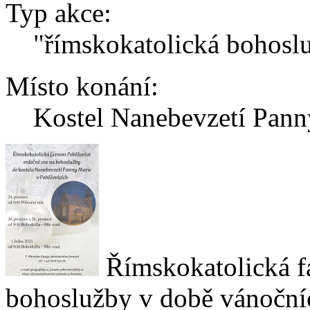
Typ akce:
"římskokatolická bohosl
Místo konání:
Kostel Nanebevzetí Pann
Římskokatolická f
bohoslužby v době vánoční