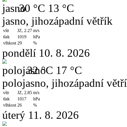
30 °C
13 °C
jasno, jihozápadní větřík
vítr
JZ, 2.27
m/s
tlak
1019
hPa
vlhkost
29
%
pondělí 10. 8. 2026
32 °C
17 °C
polojasno, jihozápadní větř
vítr
JZ, 2.85
m/s
tlak
1017
hPa
vlhkost
26
%
úterý 11. 8. 2026