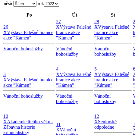
měsíc
rok
Po
Út
St
27
28
26
X
Výstava Falešné
X
Výstava Falešné
X
Výstava Falešné hranice
hranice akce
hranice akce
h
akce "Kámen"
"Kámen"
"Kámen"
Vánoční bohoslužby
Vánoční
Vánoční
bohoslužby
bohoslužby
4
5
3
X
Výstava Falešné
X
Výstava Falešné
X
Výstava Falešné hranice
hranice akce
hranice akce
h
akce "Kámen"
"Kámen"
"Kámen"
Vánoční bohoslužby
Vánoční
Vánoční
bohoslužby
bohoslužby
10
12
X
Akademie třetího věku -
X
Seniorské
11
Zábavná historie
odpoledne
X
Vánoční
kriminalistiky