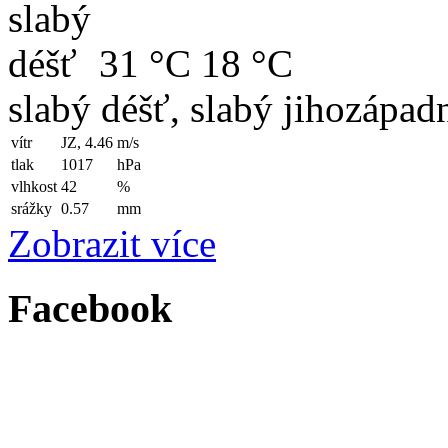
31 °C
18 °C
slabý déšť, slabý jihozápadn
vítr
JZ, 4.46
m/s
tlak
1017
hPa
vlhkost
42
%
srážky
0.57
mm
Zobrazit více
Facebook