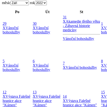
měsíc
rok
Po
Út
St
31
X
Akamedie třetího věku
29
30
1
- Zábavná historie
X
Vánoční
X
Vánoční
X
V
medicíny
bohoslužby
bohoslužby
boh
Vánoční bohoslužby
5
6
8
7
X
Vánoční
X
Vánoční
X
V
X
Vánoční bohoslužby
bohoslužby
bohoslužby
boh
12
13
15
X
Výstava Falešné
X
Výstava Falešné
14
X
V
hranice akce
hranice akce
X
Výstava Falešné
hra
"Kámen"
"Kámen"
hranice akce "Kámen"
"K