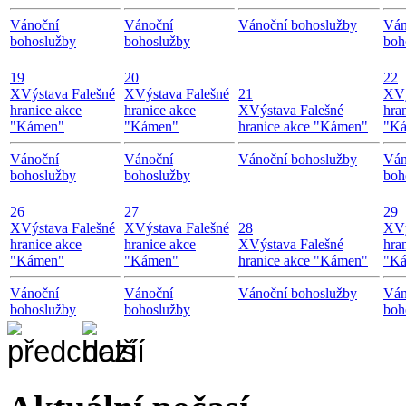
Vánoční
Vánoční
Vánoční bohoslužby
Ván
bohoslužby
bohoslužby
boh
19
20
22
X
Výstava Falešné
X
Výstava Falešné
21
X
V
hranice akce
hranice akce
X
Výstava Falešné
hra
"Kámen"
"Kámen"
hranice akce "Kámen"
"K
Vánoční
Vánoční
Vánoční bohoslužby
Ván
bohoslužby
bohoslužby
boh
26
27
29
X
Výstava Falešné
X
Výstava Falešné
28
X
V
hranice akce
hranice akce
X
Výstava Falešné
hra
"Kámen"
"Kámen"
hranice akce "Kámen"
"K
Vánoční
Vánoční
Vánoční bohoslužby
Ván
bohoslužby
bohoslužby
boh