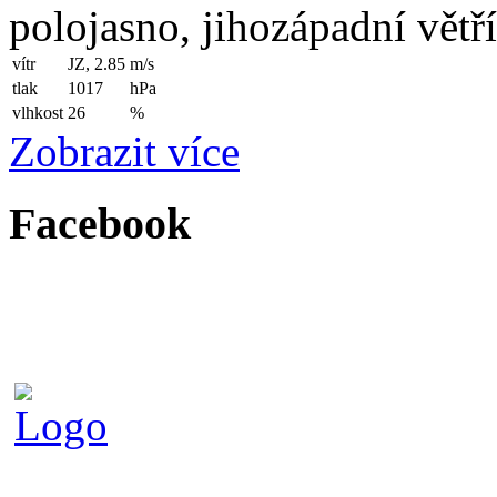
polojasno, jihozápadní větř
vítr
JZ, 2.85
m/s
tlak
1017
hPa
vlhkost
26
%
Zobrazit více
Facebook