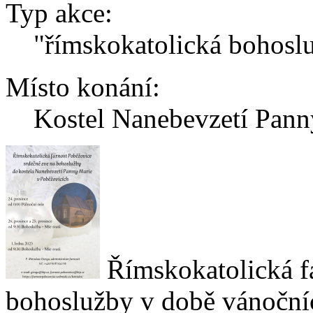
Typ akce:
"římskokatolická bohosl
Místo konání:
Kostel Nanebevzetí Pann
Římskokatolická f
bohoslužby v době vánoční