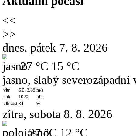
Aktuální počasí
<<
>>
dnes, pátek 7. 8. 2026
27 °C
15 °C
jasno, slabý severozápadní v
vítr
SZ, 3.88
m/s
tlak
1020
hPa
vlhkost
34
%
zítra, sobota 8. 8. 2026
27 °C
12 °C