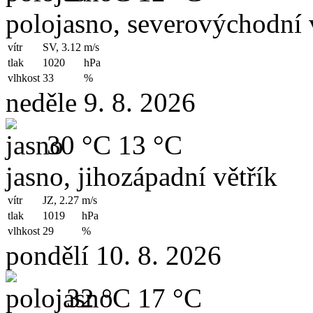
polojasno, severovýchodní 
vítr
SV, 3.12
m/s
tlak
1020
hPa
vlhkost
33
%
neděle 9. 8. 2026
30 °C
13 °C
jasno, jihozápadní větřík
vítr
JZ, 2.27
m/s
tlak
1019
hPa
vlhkost
29
%
pondělí 10. 8. 2026
32 °C
17 °C